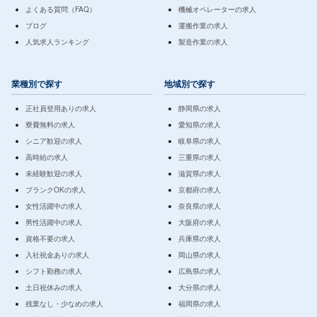
よくある質問（FAQ）
機械オペレーターの求人
ブログ
運搬作業の求人
人気求人ランキング
製造作業の求人
業種別で探す
地域別で探す
正社員登用ありの求人
静岡県の求人
寮費無料の求人
愛知県の求人
シニア歓迎の求人
岐阜県の求人
高時給の求人
三重県の求人
未経験歓迎の求人
滋賀県の求人
ブランクOKの求人
京都府の求人
女性活躍中の求人
奈良県の求人
男性活躍中の求人
大阪府の求人
資格不要の求人
兵庫県の求人
入社祝金ありの求人
岡山県の求人
シフト勤務の求人
広島県の求人
土日祝休みの求人
大分県の求人
残業なし・少なめの求人
福岡県の求人