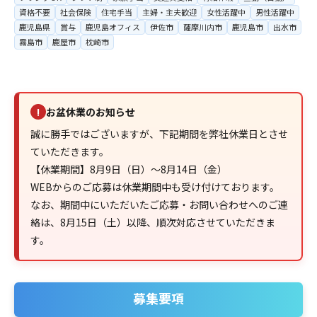
資格不要
社会保険
住宅手当
主婦・主夫歓迎
女性活躍中
男性活躍中
鹿児島県
賞与
鹿児島オフィス
伊佐市
薩摩川内市
鹿児島市
出水市
霧島市
鹿屋市
枕崎市
お盆休業のお知らせ
!
誠に勝手ではございますが、下記期間を弊社休業日とさせ
ていただきます。
【休業期間】8月9日（日）～8月14日（金）
WEBからのご応募は休業期間中も受け付けております。
なお、期間中にいただいたご応募・お問い合わせへのご連
絡は、8月15日（土）以降、順次対応させていただきま
す。
募集要項