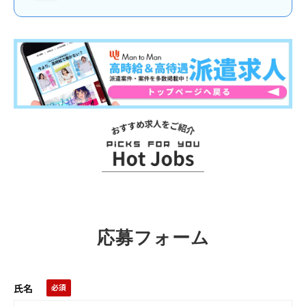
お
ス
ス
メ
求
応募フォーム
人
氏名