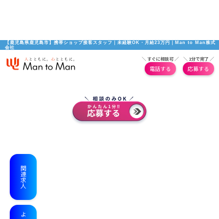
【鹿児島県鹿児島市】携帯ショップ接客スタッフ｜未経験OK・月給23万円｜Man to Man株式
会社
＼ すぐに相談可 ／
＼ 1分で完了 ／
電話する
応募する
関連求人