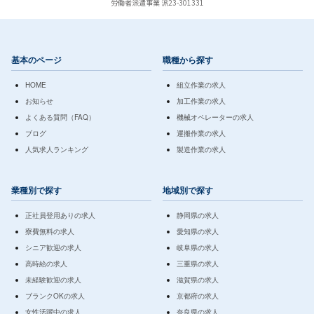
労働者派遣事業 派23-301331
基本のページ
職種から探す
HOME
組立作業の求人
お知らせ
加工作業の求人
よくある質問（FAQ）
機械オペレーターの求人
ブログ
運搬作業の求人
人気求人ランキング
製造作業の求人
業種別で探す
地域別で探す
正社員登用ありの求人
静岡県の求人
寮費無料の求人
愛知県の求人
シニア歓迎の求人
岐阜県の求人
高時給の求人
三重県の求人
未経験歓迎の求人
滋賀県の求人
ブランクOKの求人
京都府の求人
女性活躍中の求人
奈良県の求人