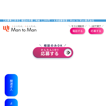
【兵庫県三田市】箱詰め作業｜時給 1,200円 ～＆未経験歓迎｜Man to Man株式会社
＼ すぐに相談可 ／
＼ 1分で完了 ／
電話する
応募する
関連求人