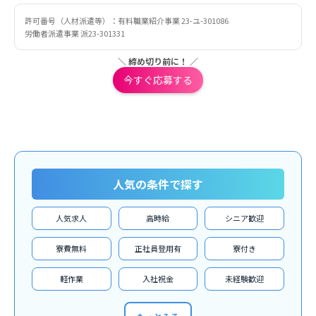
許可番号（人材派遣等）：有料職業紹介事業 23-ユ-301086
労働者派遣事業 派23-301331
＼ 締め切り前に！ ／
今すぐ応募する
人気の条件で探す
人気求人
高時給
シニア歓迎
寮費無料
正社員登用有
寮付き
軽作業
入社祝金
未経験歓迎