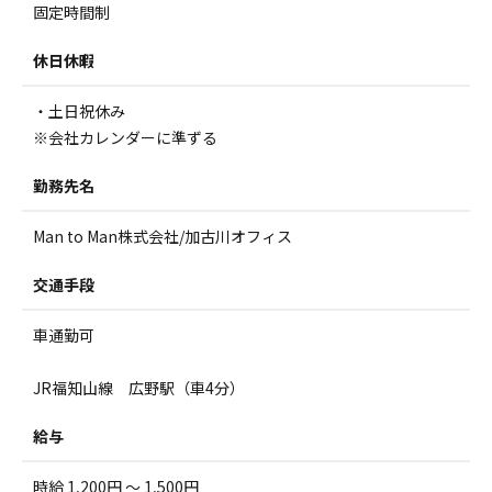
固定時間制
休日休暇
・土日祝休み
※会社カレンダーに準ずる
勤務先名
Man to Man株式会社/加古川オフィス
交通手段
車通勤可
JR福知山線 広野駅（車4分）
給与
時給 1,200円 ～ 1,500円