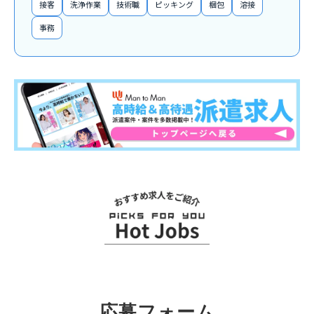
接客
洗浄作業
技術職
ピッキング
梱包
溶接
事務
関連求人
応募フォーム