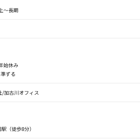
上～長期
年始休み
に準ずる
式会社/加古川オフィス
田駅（徒歩8分）