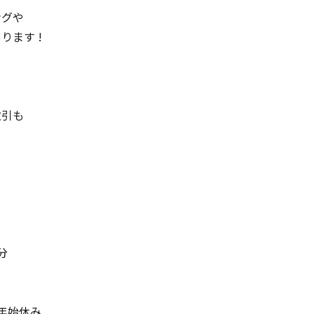
ングや
ります !
取引も
分
年始休み