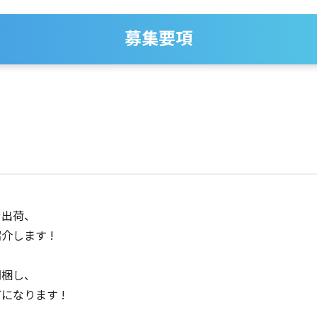
募集要項
や出荷、
介します !
開梱し、
になります !