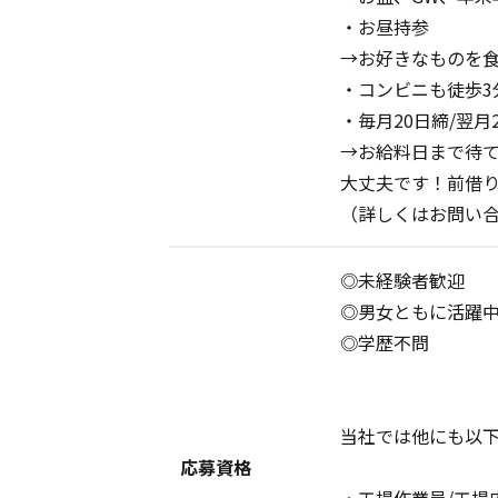
・お昼持参
→お好きなものを食
・コンビニも徒歩3
・毎月20日締/翌月
→お給料日まで待
大丈夫です！前借
（詳しくはお問い
◎未経験者歓迎
◎男女ともに活躍
◎学歴不問
当社では他にも以
応募資格
・工場作業員/工場