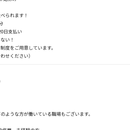
べられます !
分
20日支払い
てない！
り制度をご用意しています。
合わせください）
中
下のような方が働いている職場もございます。
内作業 未経験の方