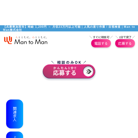
【兵庫県加西市】時給 1,200円 ～ 月収23万円以上可能｜人気の座り作業！目視検査｜Man to 
Man株式会社
＼ すぐに相談可 ／
＼ 1分で完了 ／
電話する
応募する
関連求人