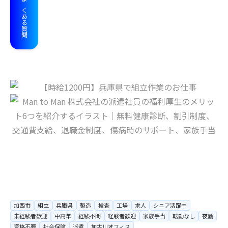
よくある質問
加西市
組立
兵庫県
製造
検査
工場
求人
シニア活躍中
未経験者歓迎
中高年
経験不問
経験者歓迎
家族手当
転勤なし
夜勤
資格不要
社会保険
派遣
加古川オフィス