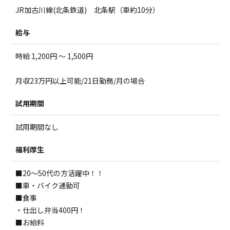
JR加古川線(北条鉄道) 北条駅（車約10分）
給与
時給 1,200円 ～ 1,500円
月収23万円以上可能/21日勤務/月の場合
試用期間
試用期間なし
福利厚生
■20～50代の方活躍中！！
■車・バイク通勤可
■食事
・仕出し弁当400円！
■お給料