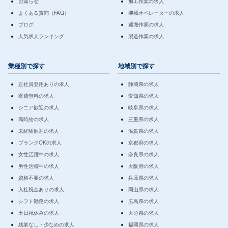
お知らせ
加工作業の求人
よくある質問（FAQ）
機械オペレーターの求人
ブログ
運搬作業の求人
人気求人ランキング
製造作業の求人
業種別で探す
地域別で探す
正社員登用ありの求人
静岡県の求人
寮費無料の求人
愛知県の求人
シニア歓迎の求人
岐阜県の求人
高時給の求人
三重県の求人
未経験歓迎の求人
滋賀県の求人
ブランクOKの求人
京都府の求人
女性活躍中の求人
奈良県の求人
男性活躍中の求人
大阪府の求人
資格不要の求人
兵庫県の求人
入社祝金ありの求人
岡山県の求人
シフト勤務の求人
広島県の求人
土日祝休みの求人
大分県の求人
残業なし・少なめの求人
福岡県の求人