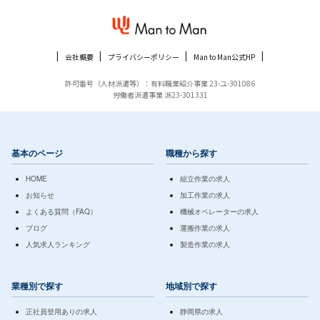
会社概要
プライバシーポリシー
Man to Man公式HP
許可番号（人材派遣等）：有料職業紹介事業 23-ユ-301086
労働者派遣事業 派23-301331
基本のページ
職種から探す
HOME
組立作業の求人
お知らせ
加工作業の求人
よくある質問（FAQ）
機械オペレーターの求人
ブログ
運搬作業の求人
人気求人ランキング
製造作業の求人
業種別で探す
地域別で探す
正社員登用ありの求人
静岡県の求人