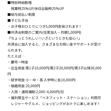
■特別時給割増
残業時25%UP/休日出勤時25%UP
■給与前払い制度
■子ども手当
・お子様おひとりにつき5,000円支給されます !
■共済会制度のご案内(任意加入・月額1,000円)
『ちょっとうれしい ! いざというときも安心 ! 』
共済会に加入すると、さまざまなお祝い金やサポートが受け
られます。
たとえば…
・慶弔一時金
・出生祝金:第1子10,000円/第2子20,000円/第3子以降30,000
円
・就学祝金:小・中・高 入学時に各10,000円
・結婚祝金:20,000円
・入院・通院補助:2,000~4,000円/日
・福利厚生サービス「ベネフィット・ステーション」利用可
レジャーやグルメ、ショッピングがおトクに楽しめます !