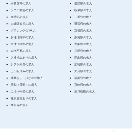
寮費無料の求人
愛知県の求人
シニア歓迎の求人
岐阜県の求人
高時給の求人
三重県の求人
未経験歓迎の求人
滋賀県の求人
ブランクOKの求人
京都府の求人
女性活躍中の求人
奈良県の求人
男性活躍中の求人
大阪府の求人
資格不要の求人
兵庫県の求人
入社祝金ありの求人
岡山県の求人
シフト勤務の求人
広島県の求人
土日祝休みの求人
大分県の求人
残業なし・少なめの求人
福岡県の求人
昼勤（日勤）の求人
宮崎県の求人
工場内作業の求人
鹿児島県の求人
社員食堂ありの求人
寮完備の求人