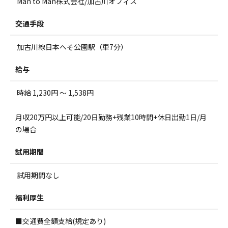
Man to Man株式会社/加古川オフィス
交通手段
加古川線日本へそ公園駅（車7分）
給与
時給 1,230円 ～ 1,538円
月収20万円以上可能/20日勤務+残業10時間+休日出勤1日/月
の場合
試用期間
試用期間なし
福利厚生
■交通費全額支給(規定あり)