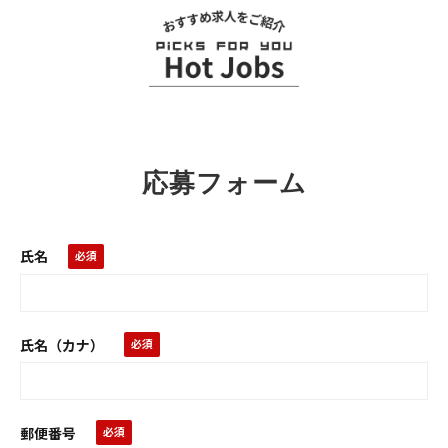
お
ス
ス
メ
求
応募フォーム
人
氏名
氏名（カナ）
郵便番号