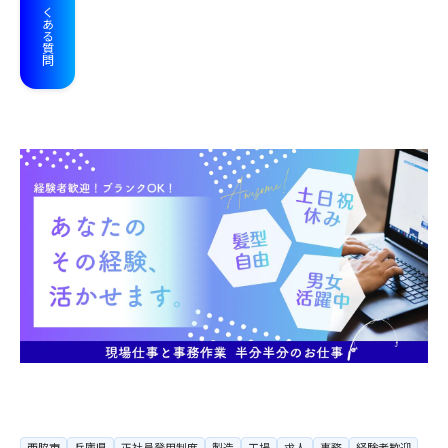
よくある質問
西脇市
兵庫県
正社員登用制度
製造
工場
求人
事務
経験者歓迎