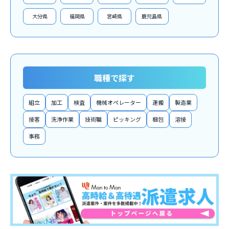
大分県
福岡県
宮崎県
鹿児島県
職種で探す
組立
加工
検査
機械オペレーター
運搬
製造業
接客
洗浄作業
技術職
ピッキング
梱包
溶接
事務