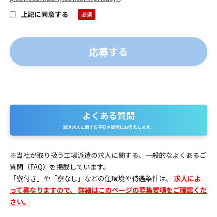
上記に同意する
よくある質問
よ
派遣求人に関する不安や疑問にお答えします。
く
あ
※当社が取り扱う工場派遣の求人に関する、一般的なよくあるご
質問（FAQ）を掲載しています。
る
「寮付き」や「寮なし」などの住環境や待遇条件は、
求人によ
質
って異なりますので、
詳細はこのページの募集要項をご確認くだ
さい。
問