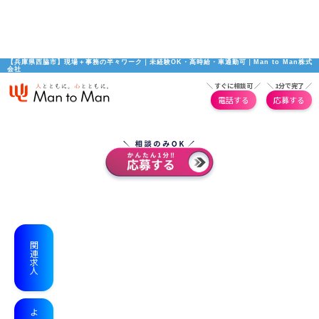
【兵庫県西脇市】現場＋事務の半々ワーク｜未経験OK・高時給・車通勤可｜Man to Man株式
会社
＼ すぐに相談可 ／
＼ 1分で完了 ／
電話する
応募する
関連求人