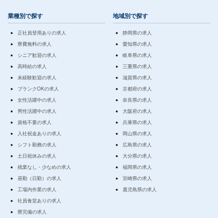
業種別で探す
地域別で探す
正社員登用ありの求人
静岡県の求人
寮費無料の求人
愛知県の求人
シニア歓迎の求人
岐阜県の求人
高時給の求人
三重県の求人
未経験歓迎の求人
滋賀県の求人
ブランクOKの求人
京都府の求人
女性活躍中の求人
奈良県の求人
男性活躍中の求人
大阪府の求人
資格不要の求人
兵庫県の求人
入社祝金ありの求人
岡山県の求人
シフト勤務の求人
広島県の求人
土日祝休みの求人
大分県の求人
残業なし・少なめの求人
福岡県の求人
昼勤（日勤）の求人
宮崎県の求人
工場内作業の求人
鹿児島県の求人
社員食堂ありの求人
寮完備の求人