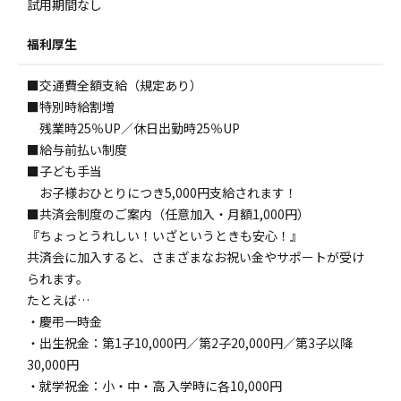
試用期間なし
福利厚生
■交通費全額支給（規定あり）
■特別時給割増
残業時25％UP／休日出勤時25％UP
■給与前払い制度
■子ども手当
お子様おひとりにつき5,000円支給されます！
■共済会制度のご案内（任意加入・月額1,000円）
『ちょっとうれしい！いざというときも安心！』
共済会に加入すると、さまざまなお祝い金やサポートが受け
られます。
たとえば…
・慶弔一時金
・出生祝金：第1子10,000円／第2子20,000円／第3子以降
30,000円
・就学祝金：小・中・高 入学時に各10,000円