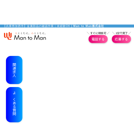
【兵庫県加西市】金属部品の確認作業｜未経験OK
｜Man to Man株式会社
＼ すぐに相談可 ／
＼ 1分で完了 ／
電話する
応募する
関連求人
よくある質問