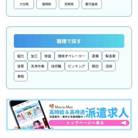
大分県
福岡県
宮崎県
鹿児島県
職種で探す
組立
加工
検査
機械オペレーター
運搬
製造業
接客
洗浄作業
技術職
ピッキング
梱包
溶接
事務
関連求人