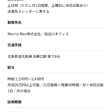
土日祝（ただし月1日程度、土曜日に休日出勤あり）
派遣先カレンダーに準ずる
勤務先名
Man to Man株式会社／加古川オフィス
交通手段
北条鉄道北条線 法華口駅 車で6分
給与
時給 1,150円～1,438円
月収26万円以上可能／21日勤務＋残業40時間／月＋休日出勤
1日／月の場合
試用期間