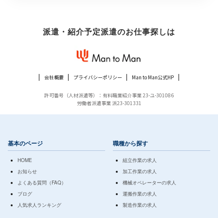
派遣・紹介予定派遣のお仕事探しは
会社概要
プライバシーポリシー
Man to Man公式HP
許可番号（人材派遣等）：有料職業紹介事業 23-ユ-301086
労働者派遣事業 派23-301331
基本のページ
職種から探す
HOME
組立作業の求人
お知らせ
加工作業の求人
よくある質問（FAQ）
機械オペレーターの求人
ブログ
運搬作業の求人
人気求人ランキング
製造作業の求人