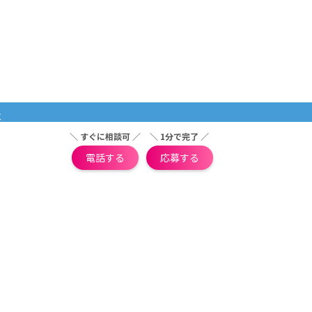
社
＼ すぐに相談可 ／
＼ 1分で完了 ／
電話する
応募する