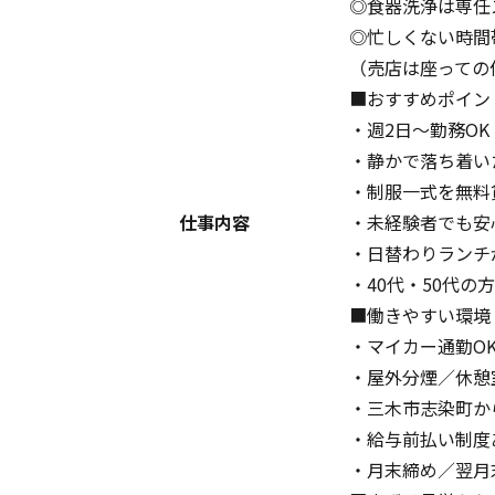
◎食器洗浄は専任
◎忙しくない時間
（売店は座っての
■おすすめポイン
・週2日～勤務O
・静かで落ち着い
・制服一式を無料
仕事内容
・未経験者でも安
・日替わりランチ
・40代・50代
■働きやすい環境
・マイカー通勤O
・屋外分煙／休憩
・三木市志染町か
・給与前払い制度
・月末締め／翌月