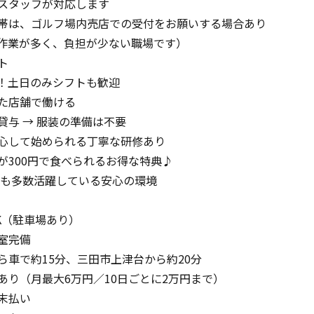
スタッフが対応します
帯は、ゴルフ場内売店での受付をお願いする場合あり
作業が多く、負担が少ない職場です）
ト
K！土日のみシフトも歓迎
た店舗で働ける
貸与 → 服装の準備は不要
心して始められる丁寧な研修あり
が300円で食べられるお得な特典♪
の方も多数活躍している安心の環境
K（駐車場あり）
室完備
ら車で約15分、三田市上津台から約20分
あり（月最大6万円／10日ごとに2万円まで）
末払い