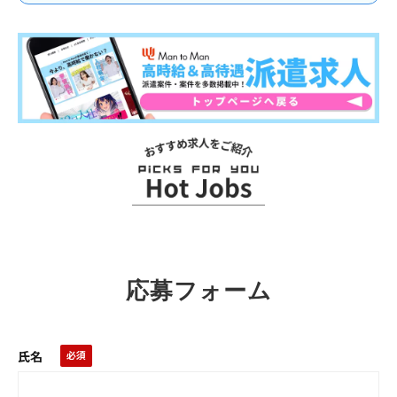
お
ス
ス
メ
求
応募フォーム
人
氏名