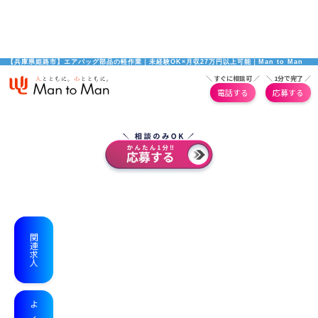
【兵庫県姫路市】エアバッグ部品の軽作業｜未経験OK×月収27万円以上可能｜Man to Man
＼ すぐに相談可 ／
＼ 1分で完了 ／
電話する
応募する
関連求人