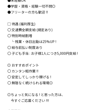
●未経験OK
●学歴・資格・経験一切不問◎
●フリーターの方も歓迎 !!
□ 待遇 (福利厚生)
〇 交通費全額支給 (規定あり)
〇 特別時給割増
└ 残業・休日出勤は25%UP !
〇 給与前払い制度あり
〇 子ども手当 : お子様1人につき5,000円支給 !
◎ おすすめポイント
〇 カンタン軽作業 !!
〇 安定してしっかり稼げる !
〇 無理なく続けられる環境◎
◎ちょっと気になる ! と思った方は、
今すぐご応募ください !!!