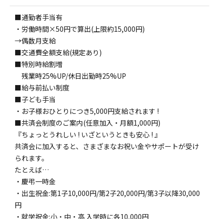
■通勤者手当有
・労働時間×50円で算出(上限約15,000円)
→偶数月支給
■交通費全額支給(規定あり)
■特別時給割増
残業時25%UP/休日出勤時25%UP
■給与前払い制度
■子ども手当
・お子様おひとりにつき5,000円支給されます !
■共済会制度のご案内(任意加入・月額1,000円)
『ちょっとうれしい ! いざというときも安心 ! 』
共済会に加入すると、さまざまなお祝い金やサポートが受け
られます。
たとえば…
・慶弔一時金
・出生祝金:第1子10,000円/第2子20,000円/第3子以降30,000
円
・就学祝金:小・中・高 入学時に各10,000円