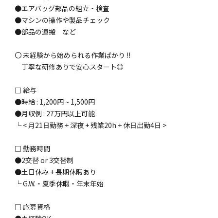
●エアバッグ部品の組立・検査
●マシンの操作や製品チェック
●部品の運搬 など
〇 未経験から始められる作業ばかり !!
丁寧な研修ありで安心スタート◎
□ 給与
●時給 : 1,200円 ~ 1,500円
●月収例 : 27万円以上可能
└ < 月21日勤務 + 深夜 + 残業20h + 休日出勤4日 >
□ 勤務時間
●2交替 or 3交替制
●土日休み + 長期休暇あり
└ G.W.・夏季休暇・年末年始
□ 応募資格