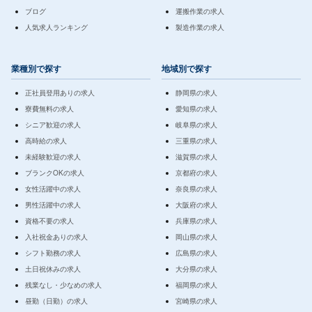
ブログ
運搬作業の求人
人気求人ランキング
製造作業の求人
業種別で探す
地域別で探す
正社員登用ありの求人
静岡県の求人
寮費無料の求人
愛知県の求人
シニア歓迎の求人
岐阜県の求人
高時給の求人
三重県の求人
未経験歓迎の求人
滋賀県の求人
ブランクOKの求人
京都府の求人
女性活躍中の求人
奈良県の求人
男性活躍中の求人
大阪府の求人
資格不要の求人
兵庫県の求人
入社祝金ありの求人
岡山県の求人
シフト勤務の求人
広島県の求人
土日祝休みの求人
大分県の求人
残業なし・少なめの求人
福岡県の求人
昼勤（日勤）の求人
宮崎県の求人