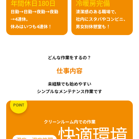
年間休日180日
冷暖房完備
日勤→日勤→夜勤→夜勤
清潔感のある職場で、
→4連休。
社内にスタバやコンビニ、
休みはいつも4連休！
男女別休憩室も！
どんな作業をするの？
仕事内容
未経験でも始めやすい
シンプルなメンテナンス作業です
POINT
クリーンルーム内での作業
快適環境