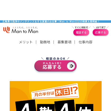
広島県で洗浄やメンテナンスをする派遣のお仕事！Man to Manだけの特典＆高時給！
＼ すぐに相談可 ／
＼ 1分で完了 ／
電話する
応募する
メリット
｜
勤務地
｜
募集要項
｜
仕事内容