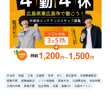
手当有
検査
工場
広島県
洗浄
求人
東広島市
未経験者歓迎
経験不問
経験者歓迎
シフト制勤務
家族手当
交通費支給
有給休暇
工場内作業
資格不要
社会保険
派遣
副業OK
広島オフィス