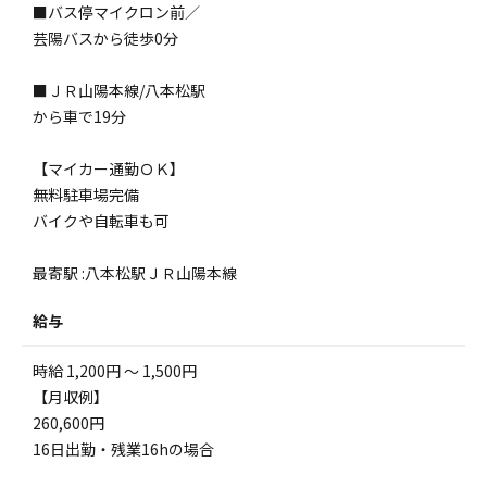
■バス停マイクロン前／
芸陽バスから徒歩0分
■ＪＲ山陽本線/八本松駅
から車で19分
【マイカー通勤ＯＫ】
無料駐車場完備
バイクや自転車も可
最寄駅 :八本松駅ＪＲ山陽本線
給与
時給 1,200円 ～ 1,500円
【月収例】
260,600円
16日出勤・残業16hの場合