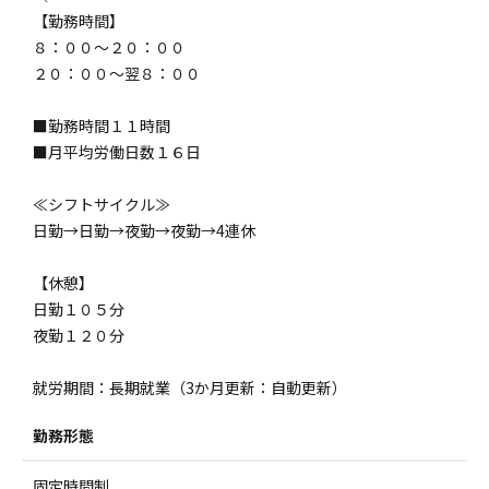
【勤務時間】
８：００～２０：００
２０：００～翌８：００
■勤務時間１１時間
■月平均労働日数１６日
≪シフトサイクル≫
日勤→日勤→夜勤→夜勤→4連休
【休憩】
日勤１０５分
夜勤１２０分
就労期間：長期就業（3か月更新：自動更新）
勤務形態
固定時間制