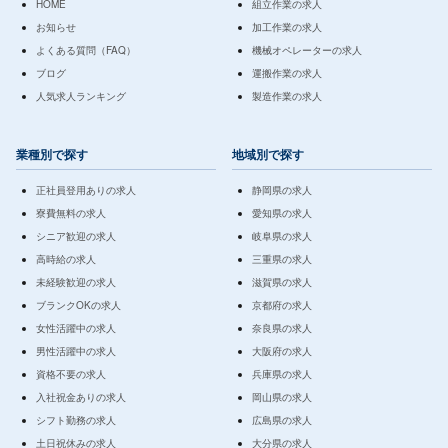
HOME
組立作業の求人
お知らせ
加工作業の求人
よくある質問（FAQ）
機械オペレーターの求人
ブログ
運搬作業の求人
人気求人ランキング
製造作業の求人
業種別で探す
地域別で探す
正社員登用ありの求人
静岡県の求人
寮費無料の求人
愛知県の求人
シニア歓迎の求人
岐阜県の求人
高時給の求人
三重県の求人
未経験歓迎の求人
滋賀県の求人
ブランクOKの求人
京都府の求人
女性活躍中の求人
奈良県の求人
男性活躍中の求人
大阪府の求人
資格不要の求人
兵庫県の求人
入社祝金ありの求人
岡山県の求人
シフト勤務の求人
広島県の求人
土日祝休みの求人
大分県の求人