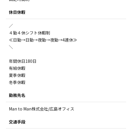
休日休暇
／
４勤４休シフト休暇制
≪日勤→日勤→夜勤→夜勤→4連休≫
＼
年間休日180日
有給休暇
夏季休暇
冬季休暇
勤務先名
Man to Man株式会社/広島オフィス
交通手段