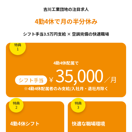
吉川工業団地の注目求人
4勤4休で月の半分休み
シフト手当3.5万円支給 × 空調完備の快適職場
特典
1
4勤4休配属で
35,000
￥
／月
シフト手当
※4勤4休配属者のみ支給/入社月・退社月除く
特典
特典
2
3
4勤4休シフト
快適な職場環境