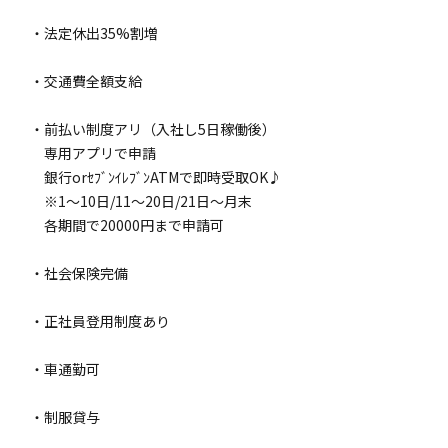
・法定休出35%割増
・交通費全額支給
・前払い制度アリ（入社し5日稼働後）
専用アプリで申請
銀行orｾﾌﾞﾝｲﾚﾌﾞﾝATMで即時受取OK♪
※1～10日/11～20日/21日～月末
各期間で20000円まで申請可
・社会保険完備
・正社員登用制度あり
・車通勤可
・制服貸与