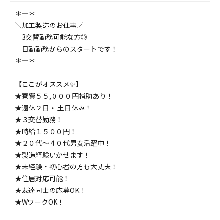
＊――――――――――――――――＊
＼加工製造のお仕事／
3交替勤務可能な方◎
日勤勤務からのスタートです！
＊――――――――――――――――＊
【ここがオススメ✨】
★寮費５５,０００円補助あり！
★週休２日・ 土日休み！
★３交替勤務！
★時給１５００円！
★２０代～４０代男女活躍中！
★製造経験いかせます！
★未経験・初心者の方も大丈夫！
★住居対応可能！
★友達同士の応募OK！
★WワークOK！