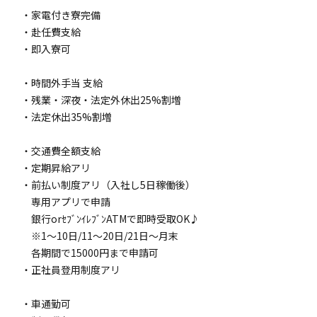
・家電付き寮完備
・赴任費支給
・即入寮可
・時間外手当 支給
・残業・深夜・法定外休出25%割増
・法定休出35%割増
・交通費全額支給
・定期昇給アリ
・前払い制度アリ（入社し5日稼働後）
専用アプリで申請
銀行orｾﾌﾞﾝｲﾚﾌﾞﾝATMで即時受取OK♪
※1～10日/11～20日/21日～月末
各期間で15000円まで申請可
・正社員登用制度アリ
・車通勤可