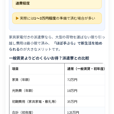
通費程度
▶
実際には
1〜3万円程度
の準備で済む場合が多い
家具家電付きの派遣寮なら、大型の荷物を運ばない限り引っ
越し費用は最小限で済み、
「ほぼ手ぶら」で新生活を始め
られる
のが大きなメリットです。
一般賃貸よりどのくらいお得？派遣寮との比較
項目
通常（一般賃貸・初年度）
家賃（年額）
72万円
光熱費（年額）
18万円
初期費用（家具家電・敷礼等）
35万円
合計（初年度）
125万円