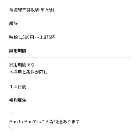
福塩線三良坂駅(車 5分)
給与
時給 1,500円 ～ 1,875円
試用期間
試用期間あり
本採用と条件が同じ
１４日間
福利厚生
／
Man to Manではこんな待遇あります
＼