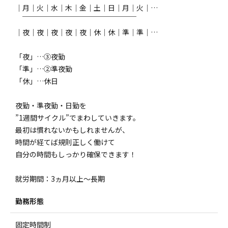
│月│火│水│木│金│土│日│月│火│…
￣￣￣￣￣￣￣￣￣￣￣￣￣￣￣￣
│夜│夜│夜│夜│夜│休│休│準│準│…
「夜」…③夜勤
「準」…②準夜勤
「休」…休日
夜勤・準夜勤・日勤を
”1週間サイクル”でまわしていきます。
最初は慣れないかもしれませんが、
時間が経てば規則正しく働けて
自分の時間もしっかり確保できます！
就労期間：3ヵ月以上～長期
勤務形態
固定時間制