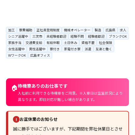
加工
寮費補助
正社員登用制度
機械オペレーター
製造
広島県
求人
シニア活躍中
三次市
未経験者歓迎
経験不問
経験者歓迎
ブランクOK
家族手当
交通費支給
有給休暇
土日休み
資格不要
社会保険
女性活躍中
男性活躍中
寮付き
家電付き寮
派遣
友達と働く
WワークOK
広島オフィス
待機寮ありのお仕事です
🏠
入社前に利用できる待機寮をご用意。※入寮日は空室状況により
異なります。即日対応が難しい場合があります。
お盆休業のお知らせ
!
誠に勝手ではございますが、下記期間を弊社休業日とさせ