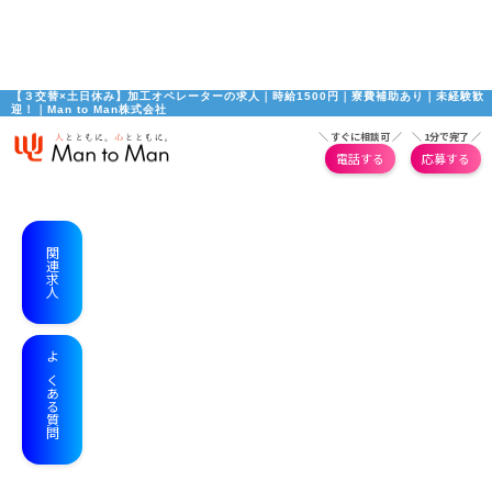
【３交替×土日休み】加工オペレーターの求人｜時給1500円｜寮費補助あり｜未経験歓
迎！｜Man to Man株式会社
＼ すぐに相談可 ／
＼ 1分で完了 ／
電話する
応募する
関連求人
よくある質問