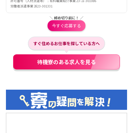
許可番号（人材派遣等）：有料職業紹介事業 23-ユ-301086
労働者派遣事業 派23-301331
＼ 締め切り前に！ ／
今すぐ応募する
すぐ住めるお仕事を探している方へ
待機寮のある求人を見る