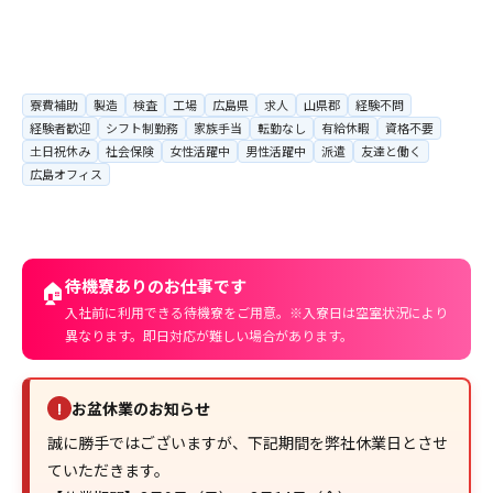
寮費補助
製造
検査
工場
広島県
求人
山県郡
経験不問
経験者歓迎
シフト制勤務
家族手当
転勤なし
有給休暇
資格不要
土日祝休み
社会保険
女性活躍中
男性活躍中
派遣
友達と働く
広島オフィス
待機寮ありのお仕事です
🏠
入社前に利用できる待機寮をご用意。※入寮日は空室状況により
異なります。即日対応が難しい場合があります。
お盆休業のお知らせ
!
誠に勝手ではございますが、下記期間を弊社休業日とさせ
ていただきます。