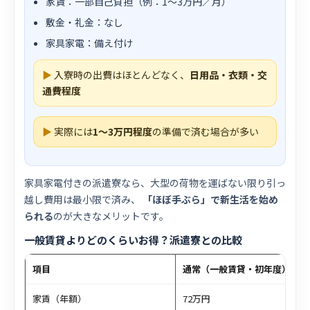
家賃：一部自己負担（例：1〜3万円／月）
敷金・礼金：なし
家具家電：備え付け
▶
入寮時の出費はほとんどなく、
日用品・衣類・交
通費程度
▶
実際には
1〜3万円程度
の準備で済む場合が多い
家具家電付きの派遣寮なら、大型の荷物を運ばない限り引っ
越し費用は最小限で済み、
「ほぼ手ぶら」で新生活を始め
られる
のが大きなメリットです。
一般賃貸よりどのくらいお得？派遣寮との比較
項目
通常（一般賃貸・初年度）
家賃（年額）
72万円