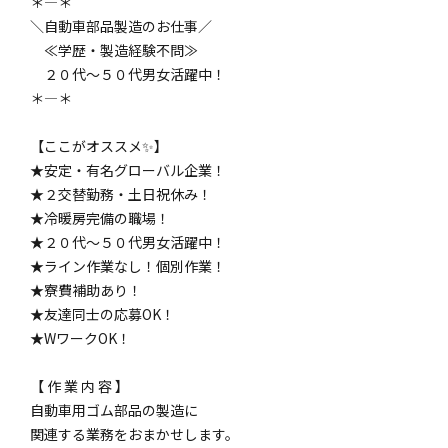
＊――――――――――――――――＊
＼自動車部品製造のお仕事／
≪学歴・製造経験不問≫
２０代～５０代男女活躍中！
＊――――――――――――――――＊
【ここがオススメ✨】
★安定・有名グローバル企業！
★２交替勤務・土日祝休み！
★冷暖房完備の職場！
★２０代～５０代男女活躍中！
★ライン作業なし！個別作業！
★寮費補助あり！
★友達同士の応募OK！
★WワークOK！
【 作 業 内 容 】
自動車用ゴム部品の製造に
関連する業務をおまかせします。