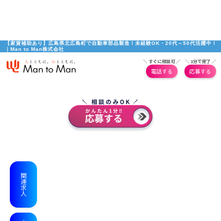
【家賃補助あり】広島県北広島町で自動車部品製造！未経験OK・20代～50代活躍中！
｜Man to Man株式会社
＼ すぐに相談可 ／
＼ 1分で完了 ／
電話する
応募する
関連求人