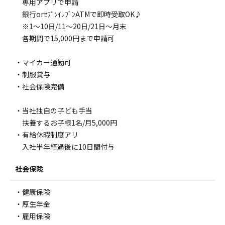
専用アプリで申請
銀行orｾﾌﾞﾝｲﾚﾌﾞﾝATMで即時受取OK♪
※1～10日/11～20日/21日～月末
各期間で15,000円まで申請可
・マイカー通勤可
・制服貸与
・社会保険完備
・当社独自の子ども手当
扶養するお子様1名/月5,000円
・有給休暇制度アリ
入社半年経過後に10日間付与
社会保険
・健康保険
・厚生年金
・雇用保険