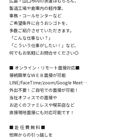
広島・山口市内の派遣はもちろん、
製造工場や倉庫内の軽作業、
事務・コールセンターなど
ご希望条件に合うおシゴトを、
多数ご紹介させていただきます。
「こんな仕事ない？」
「こういう仕事がしたい！」など、
何でもお気軽にお問合せください◎
■ オンライン・リモート面接対応■
接続簡単なＷＥＢ面接が可能
LINE/FaceTime/zoom/Google Meet…
外出不要！ご自宅での面接が可能！
当社オフィスでの面接や
お近くのファミレスや喫茶店など
直接現地面接にも対応可能です！
■ 赴 任 費 無 料 ■
他県からの引っ越しを