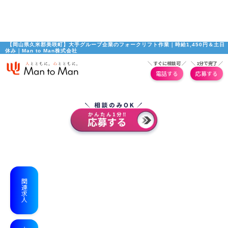
 【岡山県久米郡美咲町】大手グループ企業のフォークリフト作業｜時給1,450円＆土日
休み｜Man to Man株式会社
＼ すぐに相談可 ／
＼ 1分で完了 ／
電話する
応募する
関連求人