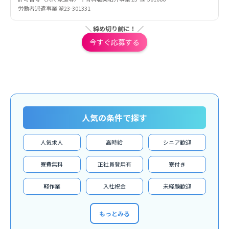
労働者派遣事業 派23-301331
＼ 締め切り前に！ ／
今すぐ応募する
人気の条件で探す
人気求人
高時給
シニア歓迎
寮費無料
正社員登用有
寮付き
軽作業
入社祝金
未経験歓迎
もっとみる