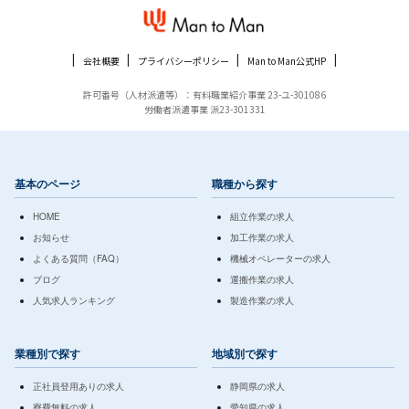
会社概要
プライバシーポリシー
Man to Man公式HP
許可番号（人材派遣等）：有料職業紹介事業 23-ユ-301086
労働者派遣事業 派23-301331
基本のページ
職種から探す
HOME
組立作業の求人
お知らせ
加工作業の求人
よくある質問（FAQ）
機械オペレーターの求人
ブログ
運搬作業の求人
人気求人ランキング
製造作業の求人
業種別で探す
地域別で探す
正社員登用ありの求人
静岡県の求人
寮費無料の求人
愛知県の求人