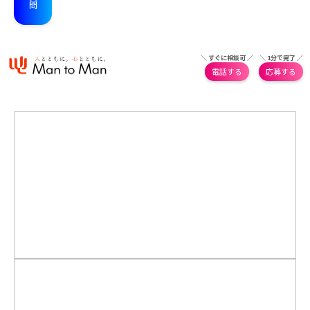
＼ すぐに相談可 ／
＼ 1分で完了 ／
電話する
応募する