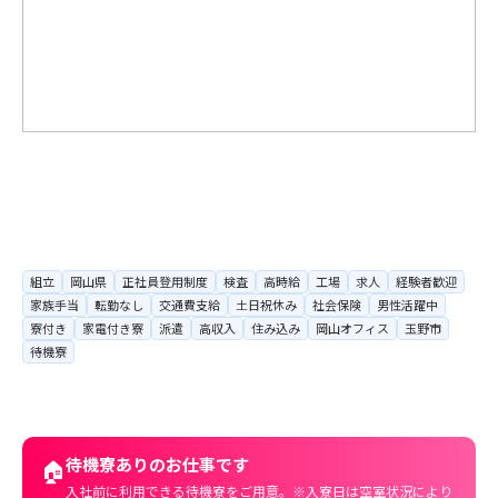
組立
岡山県
正社員登用制度
検査
高時給
工場
求人
経験者歓迎
家族手当
転勤なし
交通費支給
土日祝休み
社会保険
男性活躍中
寮付き
家電付き寮
派遣
高収入
住み込み
岡山オフィス
玉野市
待機寮
待機寮ありのお仕事です
🏠
入社前に利用できる待機寮をご用意。※入寮日は空室状況により