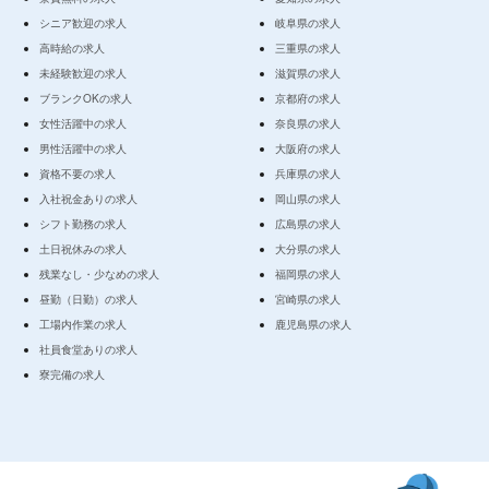
シニア歓迎の求人
岐阜県の求人
高時給の求人
三重県の求人
未経験歓迎の求人
滋賀県の求人
ブランクOKの求人
京都府の求人
女性活躍中の求人
奈良県の求人
男性活躍中の求人
大阪府の求人
資格不要の求人
兵庫県の求人
入社祝金ありの求人
岡山県の求人
シフト勤務の求人
広島県の求人
土日祝休みの求人
大分県の求人
残業なし・少なめの求人
福岡県の求人
昼勤（日勤）の求人
宮崎県の求人
工場内作業の求人
鹿児島県の求人
社員食堂ありの求人
寮完備の求人