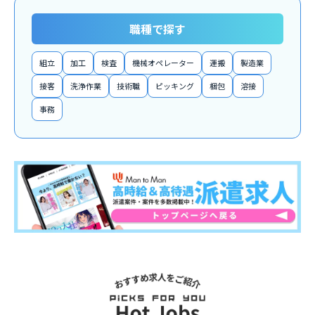
職種で探す
組立
加工
検査
機械オペレーター
運搬
製造業
接客
洗浄作業
技術職
ピッキング
梱包
溶接
事務
関連求人