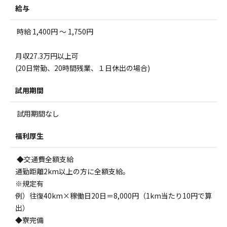
給与
時給 1,400円 ～ 1,750円
月収27.3万円以上可
(20日常勤、20時間残業、１日休出の場合)
試用期間
試用期間なし
福利厚生
◆交通費全額支給
通勤距離2km以上の方に全額支給。
※規定有
例）往復40km×稼働日20日＝8,000円（1km当たり10円で算
出）
◆寮完備