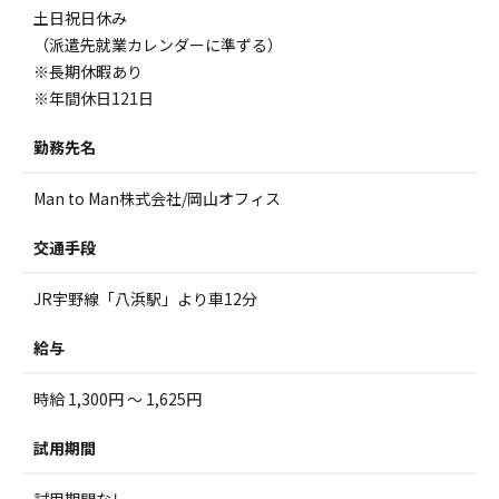
土日祝日休み
（派遣先就業カレンダーに準ずる）
※長期休暇あり
※年間休日121日
勤務先名
Man to Man株式会社/岡山オフィス
交通手段
JR宇野線「八浜駅」より車12分
給与
時給 1,300円 ～ 1,625円
試用期間
試用期間なし