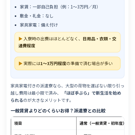
家賃：一部自己負担（例：1〜3万円／月）
敷金・礼金：なし
家具家電：備え付け
▶
入寮時の出費はほとんどなく、
日用品・衣類・交
通費程度
▶
実際には
1〜3万円程度
の準備で済む場合が多い
家具家電付きの派遣寮なら、大型の荷物を運ばない限り引っ
越し費用は最小限で済み、
「ほぼ手ぶら」で新生活を始め
られる
のが大きなメリットです。
一般賃貸よりどのくらいお得？派遣寮との比較
項目
通常（一般賃貸・初年度）