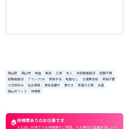
岡山県
岡山市
検査
製造
工場
求人
未経験者歓迎
経験不問
経験者歓迎
ブランクOK
家族手当
転勤なし
交通費支給
資格不要
土日祝休み
社会保険
男性活躍中
寮付き
家電付き寮
派遣
岡山オフィス
待機寮
待機寮ありのお仕事です
🏠
入社前に利用できる待機寮をご用意。※入寮日は空室状況により