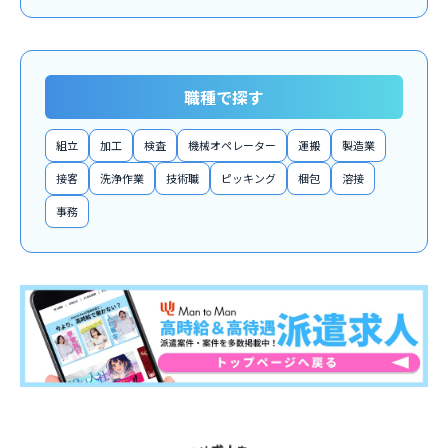
職種で探す
組立
加工
検査
機械オペレーター
運搬
製造業
接客
洗浄作業
技術職
ピッキング
梱包
溶接
事務
関連求人