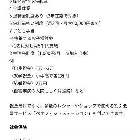
3 産休育休取得制度
4 介護休業
5 退職金制度あり（3年在籍で対象）
6 給料前払い制度（月3回・最大60,000円まで）
7 子ども手当
→扶養するお子様対象
→1名に対し月5千円支給
8 共済会制度（1,000円/月 ※加入自由）
例
（出生祝金）1万～3万
（就学祝金）小中高で各1万円
（結婚祝金）2万円
（傷害疾病の入院もしくは通院）など
祝金だけでなく、多数のレジャーやショップで使える割引会
員サービス「ベネフィットステーション」も付いてきます。
社会保険