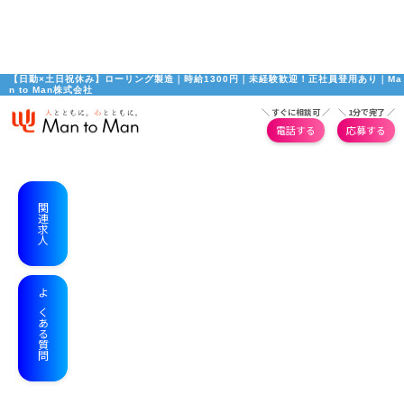
【日勤×土日祝休み】ローリング製造｜時給1300円｜未経験歓迎！正社員登用あり｜Ma
n to Man株式会社
＼ すぐに相談可 ／
＼ 1分で完了 ／
電話する
応募する
関連求人
よくある質問