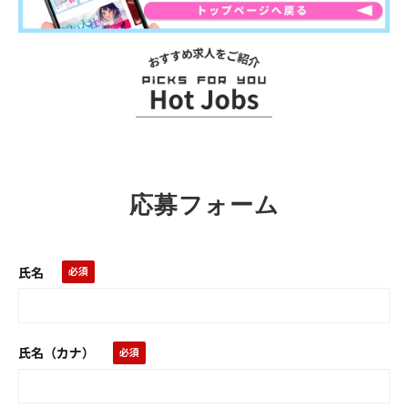
お
ス
ス
メ
求
応募フォーム
人
氏名
氏名（カナ）