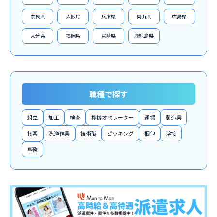
奈良県
大阪府
兵庫県
岡山県
広島県
大分県
福岡県
宮崎県
鹿児島県
職種で探す
組立
加工
検査
機械オペレーター
運搬
製造業
接客
洗浄作業
技術職
ピッキング
梱包
溶接
事務