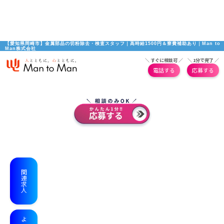
【愛知県岡崎市】金属部品の切粉除去・検査スタッフ｜高時給1500円＆寮費補助あり｜Man to 
Man株式会社
＼ すぐに相談可 ／
＼ 1分で完了 ／
電話する
応募する
関連求人