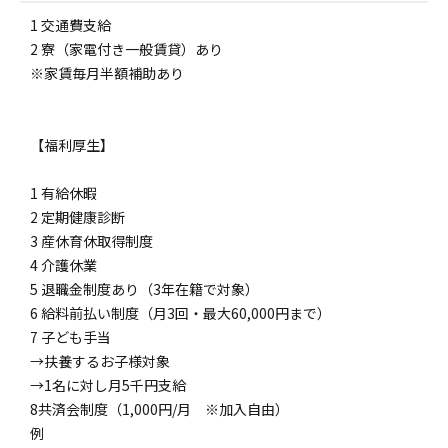
1 交通費支給
2 寮（家電付き一般賃貸）あり
※家賃毎月半額補助あり
【福利厚生】
1 有給休暇
2 定期健康診断
3 産休育休取得制度
4 介護休業
5 退職金制度あり（3年在籍で対象）
6 給料前払い制度（月3回・最大60,000円まで）
7 子ども手当
→扶養するお子様対象
→1名に対し月5千円支給
8共済会制度（1,000円/月 ※加入自由）
例