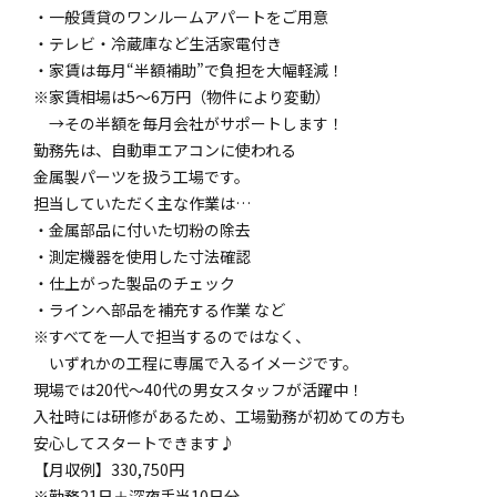
・一般賃貸のワンルームアパートをご用意
・テレビ・冷蔵庫など生活家電付き
・家賃は毎月“半額補助”で負担を大幅軽減！
※家賃相場は5～6万円（物件により変動）
→その半額を毎月会社がサポートします！
勤務先は、自動車エアコンに使われる
金属製パーツを扱う工場です。
担当していただく主な作業は…
・金属部品に付いた切粉の除去
・測定機器を使用した寸法確認
・仕上がった製品のチェック
・ラインへ部品を補充する作業 など
※すべてを一人で担当するのではなく、
いずれかの工程に専属で入るイメージです。
現場では20代〜40代の男女スタッフが活躍中！
入社時には研修があるため、工場勤務が初めての方も
安心してスタートできます♪
【月収例】330,750円
※勤務21日＋深夜手当10日分