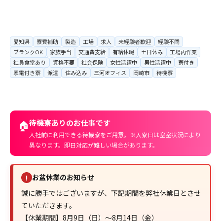
愛知県
寮費補助
製造
工場
求人
未経験者歓迎
経験不問
ブランクOK
家族手当
交通費支給
有給休暇
土日休み
工場内作業
社員食堂あり
資格不要
社会保険
女性活躍中
男性活躍中
寮付き
家電付き寮
派遣
住み込み
三河オフィス
岡崎市
待機寮
待機寮ありのお仕事です
🏠
入社前に利用できる待機寮をご用意。※入寮日は空室状況により
異なります。即日対応が難しい場合があります。
お盆休業のお知らせ
!
誠に勝手ではございますが、下記期間を弊社休業日とさせ
ていただきます。
【休業期間】8月9日（日）～8月14日（金）