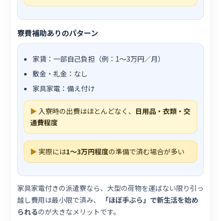
寮費補助ありのパターン
家賃：一部自己負担（例：1〜3万円／月）
敷金・礼金：なし
家具家電：備え付け
▶
入寮時の出費はほとんどなく、
日用品・衣類・交
通費程度
▶
実際には
1〜3万円程度
の準備で済む場合が多い
家具家電付きの派遣寮なら、大型の荷物を運ばない限り引っ
越し費用は最小限で済み、
「ほぼ手ぶら」で新生活を始め
られる
のが大きなメリットです。