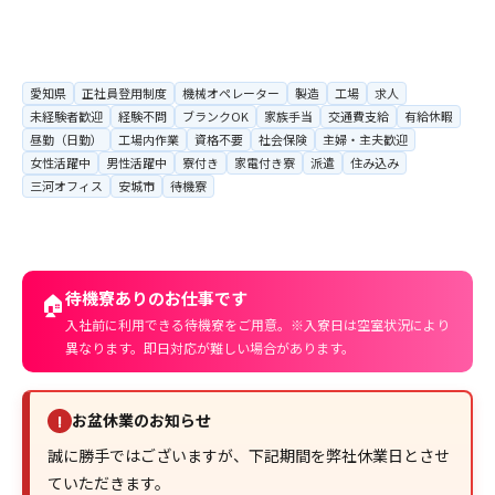
愛知県
正社員登用制度
機械オペレーター
製造
工場
求人
未経験者歓迎
経験不問
ブランクOK
家族手当
交通費支給
有給休暇
昼勤（日勤）
工場内作業
資格不要
社会保険
主婦・主夫歓迎
女性活躍中
男性活躍中
寮付き
家電付き寮
派遣
住み込み
三河オフィス
安城市
待機寮
待機寮ありのお仕事です
🏠
入社前に利用できる待機寮をご用意。※入寮日は空室状況により
異なります。即日対応が難しい場合があります。
お盆休業のお知らせ
!
誠に勝手ではございますが、下記期間を弊社休業日とさせ
ていただきます。