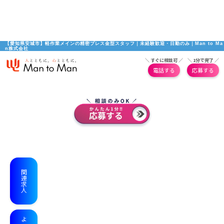
【愛知県安城市】軽作業メインの精密プレス金型スタッフ｜未経験歓迎・日勤のみ｜Man to Ma
n株式会社
＼ すぐに相談可 ／
＼ 1分で完了 ／
電話する
応募する
関連求人