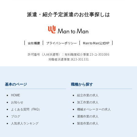
派遣・紹介予定派遣のお仕事探しは
会社概要
プライバシーポリシー
Man to Man公式HP
許可番号（人材派遣等）：有料職業紹介事業 23-ユ-301086
労働者派遣事業 派23-301331
基本のページ
職種から探す
HOME
組立作業の求人
お知らせ
加工作業の求人
よくある質問（FAQ）
機械オペレーターの求人
ブログ
運搬作業の求人
人気求人ランキング
製造作業の求人