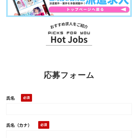
お
ス
ス
メ
求
応募フォーム
人
氏名
氏名（カナ）