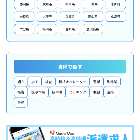
静岡県
愛知県
岐阜県
三重県
京都府
奈良県
大阪府
兵庫県
岡山県
広島県
大分県
福岡県
宮崎県
鹿児島県
職種で探す
組立
加工
検査
機械オペレーター
運搬
製造業
接客
洗浄作業
技術職
ピッキング
梱包
溶接
事務