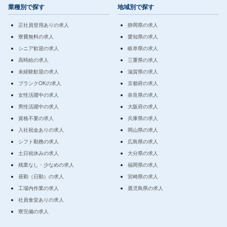
業種別で探す
地域別で探す
正社員登用ありの求人
静岡県の求人
寮費無料の求人
愛知県の求人
シニア歓迎の求人
岐阜県の求人
高時給の求人
三重県の求人
未経験歓迎の求人
滋賀県の求人
ブランクOKの求人
京都府の求人
女性活躍中の求人
奈良県の求人
男性活躍中の求人
大阪府の求人
資格不要の求人
兵庫県の求人
入社祝金ありの求人
岡山県の求人
シフト勤務の求人
広島県の求人
土日祝休みの求人
大分県の求人
残業なし・少なめの求人
福岡県の求人
昼勤（日勤）の求人
宮崎県の求人
工場内作業の求人
鹿児島県の求人
社員食堂ありの求人
寮完備の求人