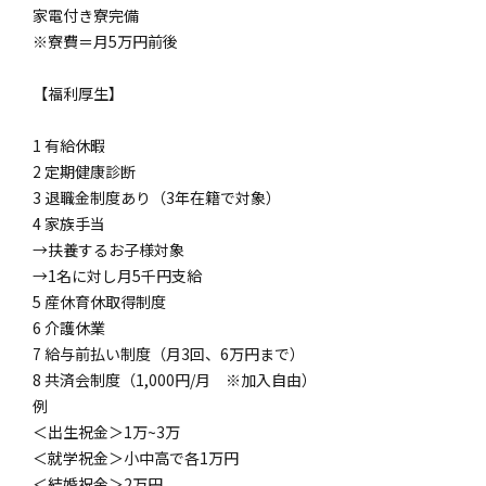
家電付き寮完備
※寮費＝月5万円前後
【福利厚生】
1 有給休暇
2 定期健康診断
3 退職金制度あり（3年在籍で対象）
4 家族手当
→扶養するお子様対象
→1名に対し月5千円支給
5 産休育休取得制度
6 介護休業
7 給与前払い制度（月3回、6万円まで）
8 共済会制度（1,000円/月 ※加入自由）
例
＜出生祝金＞1万~3万
＜就学祝金＞小中高で各1万円
＜結婚祝金＞2万円