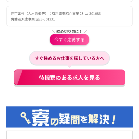
許可番号（人材派遣等）：有料職業紹介事業 23-ユ-301086
労働者派遣事業 派23-301331
＼ 締め切り前に！ ／
今すぐ応募する
すぐ住めるお仕事を探している方へ
待機寮のある求人を見る