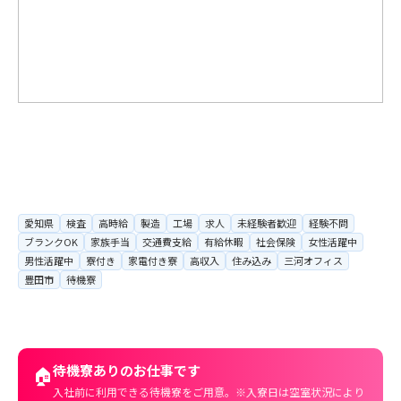
愛知県
検査
高時給
製造
工場
求人
未経験者歓迎
経験不問
ブランクOK
家族手当
交通費支給
有給休暇
社会保険
女性活躍中
男性活躍中
寮付き
家電付き寮
高収入
住み込み
三河オフィス
豊田市
待機寮
待機寮ありのお仕事です
🏠
入社前に利用できる待機寮をご用意。※入寮日は空室状況により