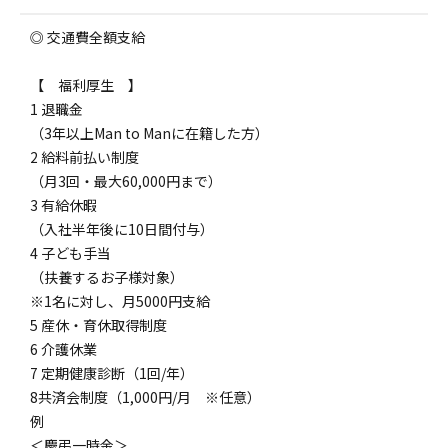
◎ 交通費全額支給
【 福利厚生 】
1 退職金
（3年以上Man to Manに在籍した方）
2 給料前払い制度
（月3回・最大60,000円まで）
3 有給休暇
（入社半年後に10日間付与）
4 子ども手当
（扶養するお子様対象）
※1名に対し、月5000円支給
5 産休・育休取得制度
6 介護休業
7 定期健康診断（1回/年）
8共済会制度（1,000円/月 ※任意）
例
＜慶弔一時金＞