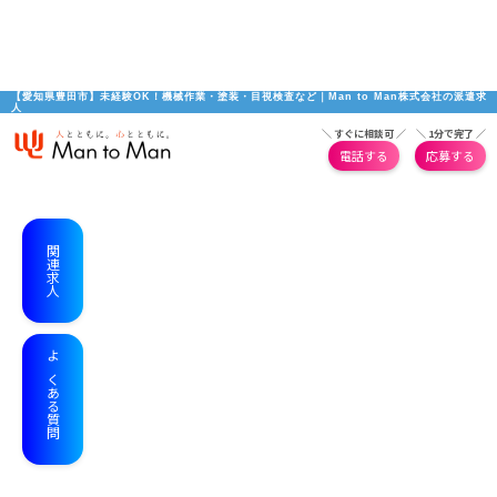
【愛知県豊田市】未経験OK！機械作業・塗装・目視検査など｜Man to Man株式会社の派遣求
人
＼ すぐに相談可 ／
＼ 1分で完了 ／
電話する
応募する
関連求人
よくある質問