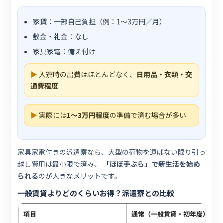
家賃：一部自己負担（例：1〜3万円／月）
敷金・礼金：なし
家具家電：備え付け
▶
入寮時の出費はほとんどなく、
日用品・衣類・交
通費程度
▶
実際には
1〜3万円程度
の準備で済む場合が多い
家具家電付きの派遣寮なら、大型の荷物を運ばない限り引っ
越し費用は最小限で済み、
「ほぼ手ぶら」で新生活を始め
られる
のが大きなメリットです。
一般賃貸よりどのくらいお得？派遣寮との比較
項目
通常（一般賃貸・初年度）