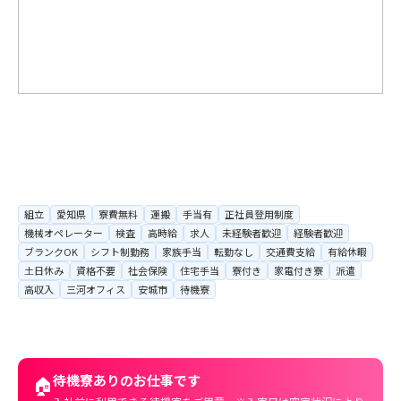
組立
愛知県
寮費無料
運搬
手当有
正社員登用制度
機械オペレーター
検査
高時給
求人
未経験者歓迎
経験者歓迎
ブランクOK
シフト制勤務
家族手当
転勤なし
交通費支給
有給休暇
土日休み
資格不要
社会保険
住宅手当
寮付き
家電付き寮
派遣
高収入
三河オフィス
安城市
待機寮
待機寮ありのお仕事です
🏠