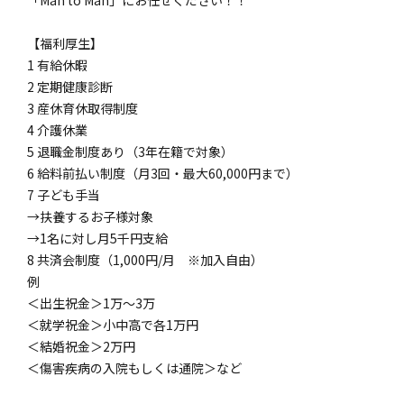
【福利厚生】
1 有給休暇
2 定期健康診断
3 産休育休取得制度
4 介護休業
5 退職金制度あり（3年在籍で対象）
6 給料前払い制度（月3回・最大60,000円まで）
7 子ども手当
→扶養するお子様対象
→1名に対し月5千円支給
8 共済会制度（1,000円/月 ※加入自由）
例
＜出生祝金＞1万～3万
＜就学祝金＞小中高で各1万円
＜結婚祝金＞2万円
＜傷害疾病の入院もしくは通院＞など