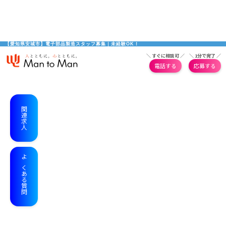
【愛知県安城市】電子部品製造スタッフ募集｜未経験OK！
＼ すぐに相談可 ／
＼ 1分で完了 ／
電話する
応募する
関連求人
よくある質問