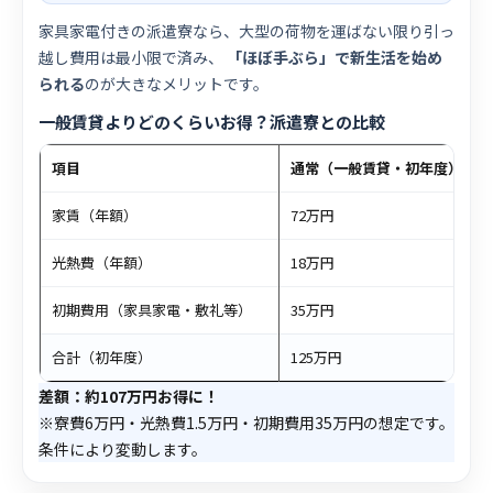
家具家電付きの派遣寮なら、大型の荷物を運ばない限り引っ
越し費用は最小限で済み、
「ほぼ手ぶら」で新生活を始め
られる
のが大きなメリットです。
一般賃貸よりどのくらいお得？派遣寮との比較
項目
通常（一般賃貸・初年度）
家賃（年額）
72万円
光熱費（年額）
18万円
初期費用（家具家電・敷礼等）
35万円
合計（初年度）
125万円
差額：約107万円お得に！
※寮費6万円・光熱費1.5万円・初期費用35万円の想定です。
条件により変動します。