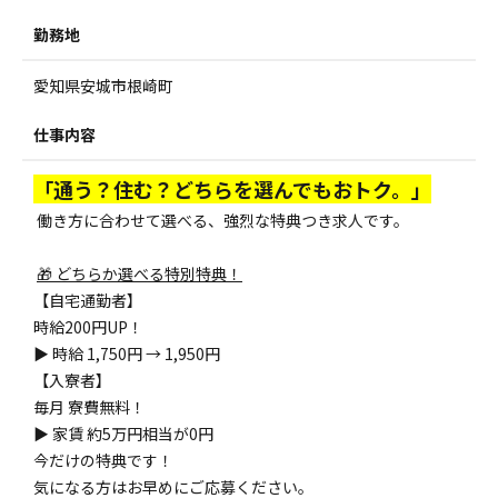
勤務地
愛知県安城市根崎町
仕事内容
「通う？住む？どちらを選んでもおトク。」
働き方に合わせて選べる、強烈な特典つき求人です。
🎁 どちらか選べる特別特典！
【自宅通勤者】
時給200円UP！
▶ 時給 1,750円 → 1,950円
【入寮者】
毎月 寮費無料！
▶ 家賃 約5万円相当が0円
今だけの特典です！
気になる方はお早めにご応募ください。