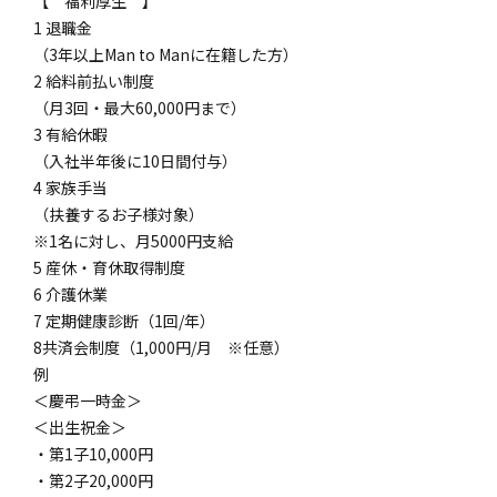
【 福利厚生 】
1 退職金
（3年以上Man to Manに在籍した方）
2 給料前払い制度
（月3回・最大60,000円まで）
3 有給休暇
（入社半年後に10日間付与）
4 家族手当
（扶養するお子様対象）
※1名に対し、月5000円支給
5 産休・育休取得制度
6 介護休業
7 定期健康診断（1回/年）
8共済会制度（1,000円/月 ※任意）
例
＜慶弔一時金＞
＜出生祝金＞
・第1子10,000円
・第2子20,000円