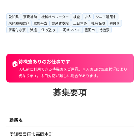
愛知県
寮費補助
機械オペレーター
検査
求人
シニア活躍中
未経験者歓迎
家族手当
交通費支給
土日休み
社会保険
寮付き
家電付き寮
派遣
住み込み
三河オフィス
豊田市
待機寮
待機寮ありのお仕事です
🏠
入社前に利用できる待機寮をご用意。※入寮日は空室状況により
異なります。即日対応が難しい場合があります。
募集要項
勤務地
愛知県豊田市高岡本町