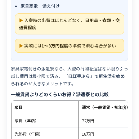
家具家電：備え付け
▶
入寮時の出費はほとんどなく、
日用品・衣類・交
通費程度
▶
実際には
1〜3万円程度
の準備で済む場合が多い
家具家電付きの派遣寮なら、大型の荷物を運ばない限り引っ
越し費用は最小限で済み、
「ほぼ手ぶら」で新生活を始め
られる
のが大きなメリットです。
一般賃貸よりどのくらいお得？派遣寮との比較
項目
通常（一般賃貸・初年度）
家賃（年額）
72万円
光熱費（年額）
18万円