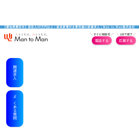
【愛知県豊田市】高収入30万円以上！家具家電付き寮完備の派遣求人｜Man to Man株式会社
＼ すぐに相談可 ／
＼ 1分で完了 ／
電話する
応募する
関連求人
よくある質問