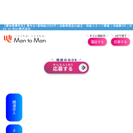
【愛知県豊田市】寮付き×高時給1500円｜自動車部品の組立・供給スタッフ募集｜未経験OK｜M
an to Man株式会社
＼ すぐに相談可 ／
＼ 1分で完了 ／
電話する
応募する
関連求人