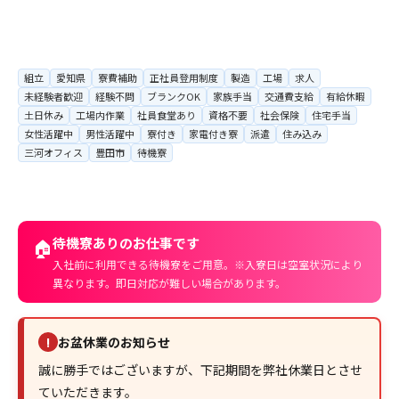
組立
愛知県
寮費補助
正社員登用制度
製造
工場
求人
未経験者歓迎
経験不問
ブランクOK
家族手当
交通費支給
有給休暇
土日休み
工場内作業
社員食堂あり
資格不要
社会保険
住宅手当
女性活躍中
男性活躍中
寮付き
家電付き寮
派遣
住み込み
三河オフィス
豊田市
待機寮
待機寮ありのお仕事です
🏠
入社前に利用できる待機寮をご用意。※入寮日は空室状況により
異なります。即日対応が難しい場合があります。
お盆休業のお知らせ
!
誠に勝手ではございますが、下記期間を弊社休業日とさせ
ていただきます。