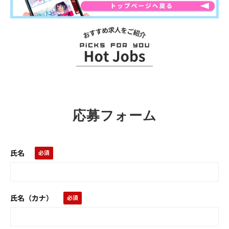
お
ス
ス
メ
求
応募フォーム
人
氏名
氏名（カナ）