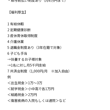
・給与前払い制度あり（月6万円まで）
【福利厚生】
1 有給休暇
2 定期健康診断
3 産休育休取得制度
4 介護休業
5 退職金制度あり（3年在籍で対象）
6 子ども手当
→扶養するお子様対象
→1名に対し月5千円支給
7 共済会制度（1,000円/月 ※加入自由）
例
＜出生祝金＞1万～3万
＜就学祝金＞小中高で各1万円
＜結婚祝金＞2万円
＜傷害疾病の入院もしくは通院＞など