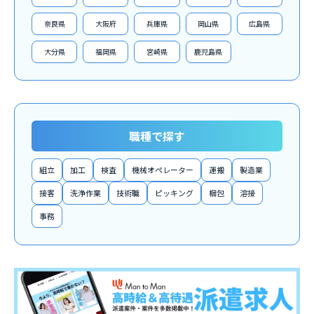
奈良県
大阪府
兵庫県
岡山県
広島県
大分県
福岡県
宮崎県
鹿児島県
職種で探す
組立
加工
検査
機械オペレーター
運搬
製造業
接客
洗浄作業
技術職
ピッキング
梱包
溶接
事務