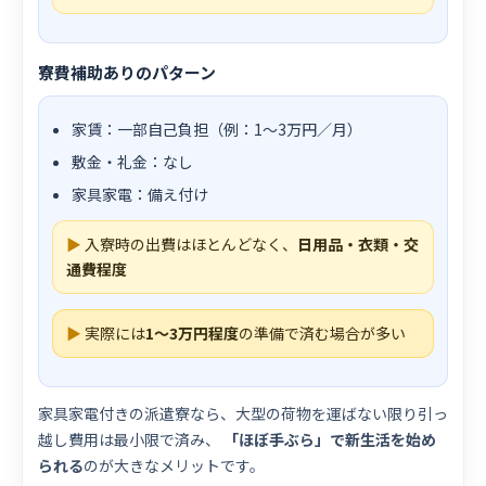
寮費補助ありのパターン
家賃：一部自己負担（例：1〜3万円／月）
敷金・礼金：なし
家具家電：備え付け
▶
入寮時の出費はほとんどなく、
日用品・衣類・交
通費程度
▶
実際には
1〜3万円程度
の準備で済む場合が多い
家具家電付きの派遣寮なら、大型の荷物を運ばない限り引っ
越し費用は最小限で済み、
「ほぼ手ぶら」で新生活を始め
られる
のが大きなメリットです。