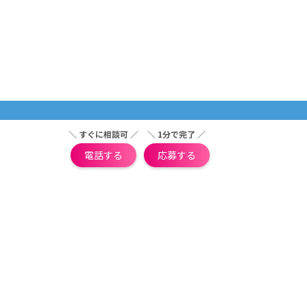
＼ すぐに相談可 ／
＼ 1分で完了 ／
電話する
応募する