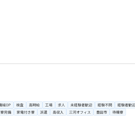
機械OP
検査
高時給
工場
求人
未経験者歓迎
経験不問
経験者歓
寮完備
家電付き寮
派遣
高収入
三河オフィス
豊田市
待機寮