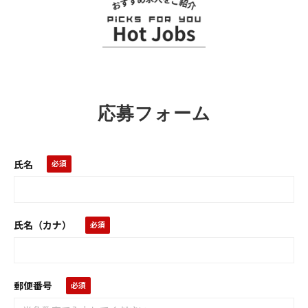
お
ス
ス
メ
求
応募フォーム
人
氏名
氏名（カナ）
郵便番号