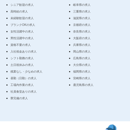
シニア歓迎の求人
岐阜県の求人
高時給の求人
三重県の求人
未経験歓迎の求人
滋賀県の求人
ブランクOKの求人
京都府の求人
女性活躍中の求人
奈良県の求人
男性活躍中の求人
大阪府の求人
資格不要の求人
兵庫県の求人
入社祝金ありの求人
岡山県の求人
シフト勤務の求人
広島県の求人
土日祝休みの求人
大分県の求人
残業なし・少なめの求人
福岡県の求人
昼勤（日勤）の求人
宮崎県の求人
工場内作業の求人
鹿児島県の求人
社員食堂ありの求人
寮完備の求人