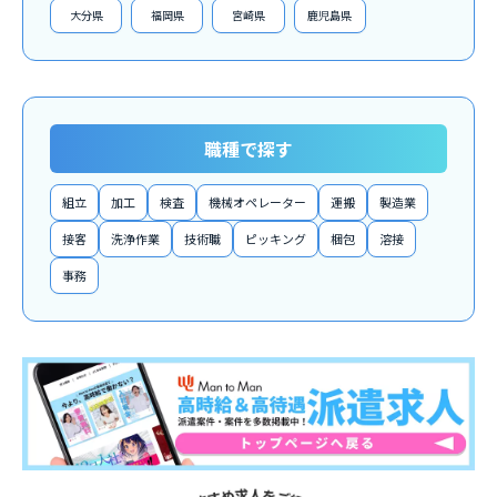
大分県
福岡県
宮崎県
鹿児島県
職種で探す
組立
加工
検査
機械オペレーター
運搬
製造業
接客
洗浄作業
技術職
ピッキング
梱包
溶接
事務