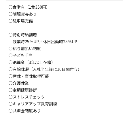
○食堂有（1食350円）
○制服貸与あり
○駐車場完備
○特別時給割増
残業時25％UP／休日出勤時25％UP
○給与前払い制度
○子ども手当
○退職金（3年以上在籍）
○有給休暇（入社半年後に10日間付与）
○産休・育休取得可能
○介護休業
○定期健康診断
○ストレスチェック
○キャリアアップ教育訓練
○共済会制度あり