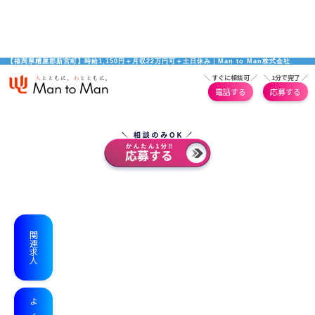
【福岡県糟屋郡新宮町】時給1,150円＋月収22万円可＋土日休み｜Man to Man株式会社
＼ すぐに相談可 ／
＼ 1分で完了 ／
電話する
応募する
関連求人