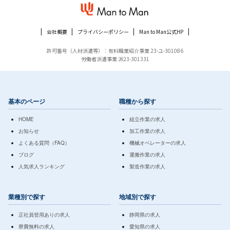
会社概要
プライバシーポリシー
Man to Man公式HP
許可番号（人材派遣等）：有料職業紹介事業 23-ユ-301086
労働者派遣事業 派23-301331
基本のページ
職種から探す
HOME
組立作業の求人
お知らせ
加工作業の求人
よくある質問（FAQ）
機械オペレーターの求人
ブログ
運搬作業の求人
人気求人ランキング
製造作業の求人
業種別で探す
地域別で探す
正社員登用ありの求人
静岡県の求人
寮費無料の求人
愛知県の求人