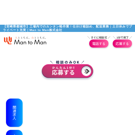
【宮崎県都城市】工場内でのカンタン軽作業！仕分け箱詰め、配送業務｜土日休みでプ
ライベート充実｜Man to Man株式会社
＼ すぐに相談可 ／
＼ 1分で完了 ／
電話する
応募する
関連求人