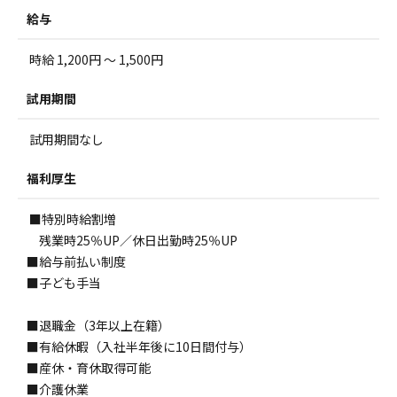
給与
時給 1,200円 ～ 1,500円
試用期間
試用期間なし
福利厚生
■特別時給割増
残業時25％UP／休日出勤時25％UP
■給与前払い制度
■子ども手当
■退職金（3年以上在籍）
■有給休暇（入社半年後に10日間付与）
■産休・育休取得可能
■介護休業