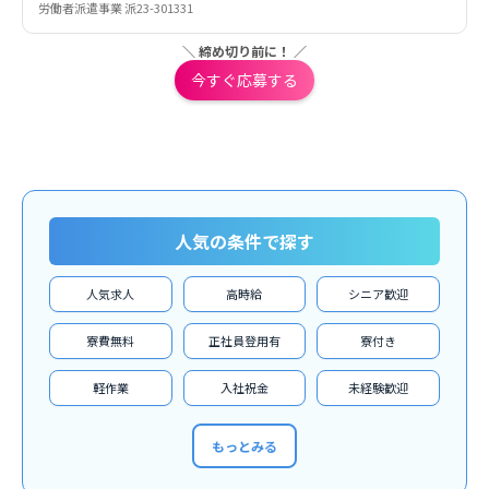
労働者派遣事業 派23-301331
＼ 締め切り前に！ ／
今すぐ応募する
人気の条件で探す
人気求人
高時給
シニア歓迎
寮費無料
正社員登用有
寮付き
軽作業
入社祝金
未経験歓迎
もっとみる