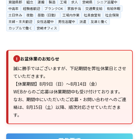
東諸県郡
組立
運搬
製造
工場
求人
宮崎県
シニア活躍中
中高年
経験者歓迎
ブランクOK
家族手当
交通費支給
有給休暇
土日休み
夜勤
昼勤（日勤）
工場内作業
社員食堂有
社会保険
主婦・主夫歓迎
女性活躍中
男性活躍中
派遣
友達と働く
カップルで働く
宮崎オフィス
お盆休業のお知らせ
!
誠に勝手ではございますが、下記期間を弊社休業日とさせ
ていただきます。
【休業期間】8月9日（日）～8月14日（金）
WEBからのご応募は休業期間中も受け付けております。
なお、期間中にいただいたご応募・お問い合わせへのご連
絡は、8月15日（土）以降、順次対応させていただきま
す。