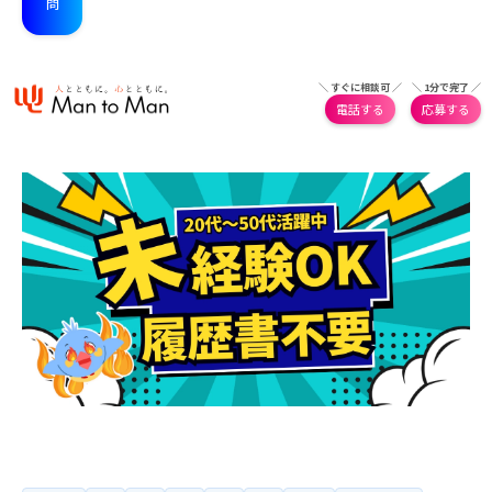
＼ すぐに相談可 ／
＼ 1分で完了 ／
電話する
応募する