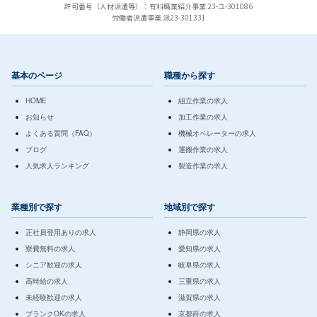
許可番号（人材派遣等）：有料職業紹介事業 23-ユ-301086
労働者派遣事業 派23-301331
基本のページ
職種から探す
HOME
組立作業の求人
お知らせ
加工作業の求人
よくある質問（FAQ）
機械オペレーターの求人
ブログ
運搬作業の求人
人気求人ランキング
製造作業の求人
業種別で探す
地域別で探す
正社員登用ありの求人
静岡県の求人
寮費無料の求人
愛知県の求人
シニア歓迎の求人
岐阜県の求人
高時給の求人
三重県の求人
未経験歓迎の求人
滋賀県の求人
ブランクOKの求人
京都府の求人