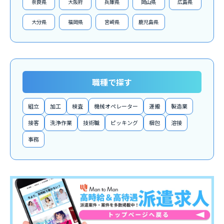
奈良県
大阪府
兵庫県
岡山県
広島県
大分県
福岡県
宮崎県
鹿児島県
職種で探す
組立
加工
検査
機械オペレーター
運搬
製造業
接客
洗浄作業
技術職
ピッキング
梱包
溶接
事務