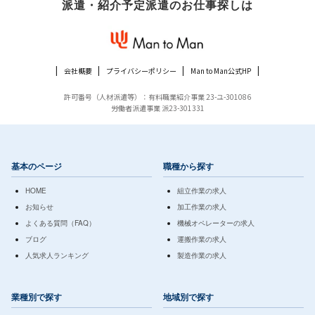
派遣・紹介予定派遣のお仕事探しは
会社概要
プライバシーポリシー
Man to Man公式HP
許可番号（人材派遣等）：有料職業紹介事業 23-ユ-301086
労働者派遣事業 派23-301331
基本のページ
職種から探す
HOME
組立作業の求人
お知らせ
加工作業の求人
よくある質問（FAQ）
機械オペレーターの求人
ブログ
運搬作業の求人
人気求人ランキング
製造作業の求人
業種別で探す
地域別で探す