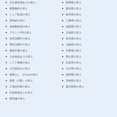
正社員登用ありの求人
静岡県の求人
寮費無料の求人
愛知県の求人
シニア歓迎の求人
岐阜県の求人
高時給の求人
三重県の求人
未経験歓迎の求人
滋賀県の求人
ブランクOKの求人
京都府の求人
女性活躍中の求人
奈良県の求人
男性活躍中の求人
大阪府の求人
資格不要の求人
兵庫県の求人
入社祝金ありの求人
岡山県の求人
シフト勤務の求人
広島県の求人
土日祝休みの求人
大分県の求人
残業なし・少なめの求人
福岡県の求人
昼勤（日勤）の求人
宮崎県の求人
工場内作業の求人
鹿児島県の求人
社員食堂ありの求人
寮完備の求人