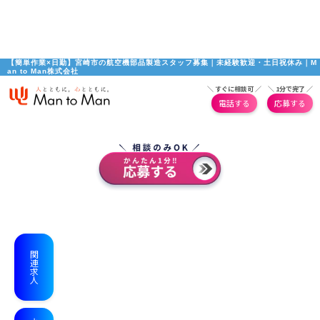
【簡単作業×日勤】宮崎市の航空機部品製造スタッフ募集｜未経験歓迎・土日祝休み｜M
an to Man株式会社
＼ すぐに相談可 ／
＼ 1分で完了 ／
電話する
応募する
関連求人