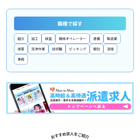
職種で探す
組立
加工
検査
機械オペレーター
運搬
製造業
接客
洗浄作業
技術職
ピッキング
梱包
溶接
事務
関連求人