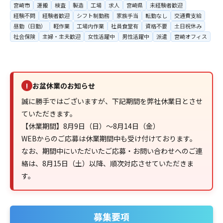
宮崎市
運搬
検査
製造
工場
求人
宮崎県
未経験者歓迎
経験不問
経験者歓迎
シフト制勤務
家族手当
転勤なし
交通費支給
昼勤（日勤）
軽作業
工場内作業
社員食堂有
資格不要
土日祝休み
社会保険
主婦・主夫歓迎
女性活躍中
男性活躍中
派遣
宮崎オフィス
お盆休業のお知らせ
!
誠に勝手ではございますが、下記期間を弊社休業日とさせ
ていただきます。
【休業期間】8月9日（日）～8月14日（金）
WEBからのご応募は休業期間中も受け付けております。
なお、期間中にいただいたご応募・お問い合わせへのご連
絡は、8月15日（土）以降、順次対応させていただきま
す。
募集要項