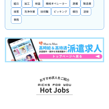
組立
加工
検査
機械オペレーター
運搬
製造業
接客
洗浄作業
技術職
ピッキング
梱包
溶接
事務
関連求人