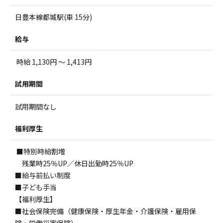
日豊本線都城駅(車 15分)
給与
時給 1,130円 ～ 1,413円
試用期間
試用期間なし
福利厚生
■特別時給割増
残業時25％UP／休日出勤時25％UP
■給与前払い制度
■子ども手当
【福利厚生】
■社会保険完備（健康保険・厚生年金・介護保険・雇用保