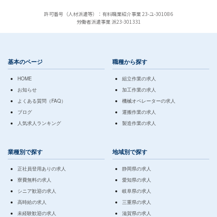
許可番号（人材派遣等）：有料職業紹介事業 23-ユ-301086
労働者派遣事業 派23-301331
基本のページ
職種から探す
HOME
組立作業の求人
お知らせ
加工作業の求人
よくある質問（FAQ）
機械オペレーターの求人
ブログ
運搬作業の求人
人気求人ランキング
製造作業の求人
業種別で探す
地域別で探す
正社員登用ありの求人
静岡県の求人
寮費無料の求人
愛知県の求人
シニア歓迎の求人
岐阜県の求人
高時給の求人
三重県の求人
未経験歓迎の求人
滋賀県の求人