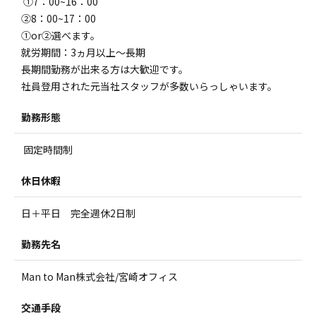
①7：00~16：00
②8：00~17：00
①or②選べます。
就労期間：3ヵ月以上～長期
長期間勤務が出来る方は大歓迎です。
社員登用された元当社スタッフが多数いらっしゃいます。
勤務形態
固定時間制
休日休暇
日＋平日 完全週休2日制
勤務先名
Man to Man株式会社/宮崎オフィス
交通手段