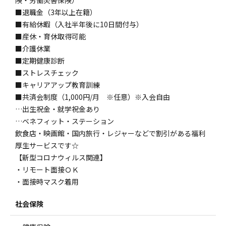
険・労働災害保険）
■退職金（3年以上在籍）
■有給休暇（入社半年後に10日間付与）
■産休・育休取得可能
■介護休業
■定期健康診断
■ストレスチェック
■キャリアアップ教育訓練
■共済会制度（1,000円/月 ※任意）※入会自由
…出生祝金・就学祝金あり
…ベネフィット・ステーション
飲食店・映画館・国内旅行・レジャーなどで割引がある福利
厚生サービスです☆
【新型コロナウィルス関連】
・リモート面接ＯＫ
・面接時マスク着用
社会保険