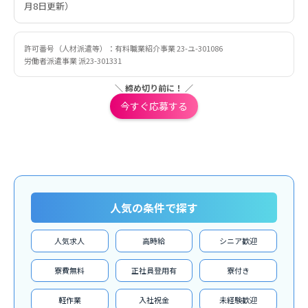
月8日更新）
許可番号（人材派遣等）：有料職業紹介事業 23-ユ-301086
労働者派遣事業 派23-301331
＼ 締め切り前に！ ／
今すぐ応募する
人気の条件で探す
人気求人
高時給
シニア歓迎
寮費無料
正社員登用有
寮付き
軽作業
入社祝金
未経験歓迎