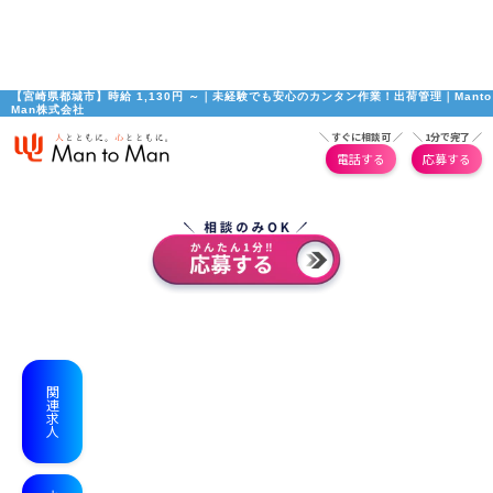
【宮崎県都城市】時給 1,130円 ～｜未経験でも安心のカンタン作業！出荷管理｜Manto
Man株式会社
＼ すぐに相談可 ／
＼ 1分で完了 ／
電話する
応募する
関連求人