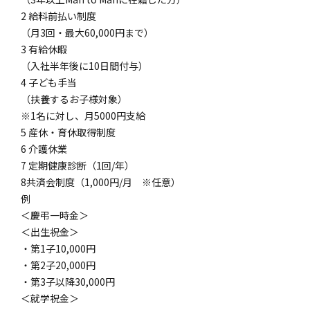
2 給料前払い制度
（月3回・最大60,000円まで）
3 有給休暇
（入社半年後に10日間付与）
4 子ども手当
（扶養するお子様対象）
※1名に対し、月5000円支給
5 産休・育休取得制度
6 介護休業
7 定期健康診断（1回/年）
8共済会制度（1,000円/月 ※任意）
例
＜慶弔一時金＞
＜出生祝金＞
・第1子10,000円
・第2子20,000円
・第3子以降30,000円
＜就学祝金＞