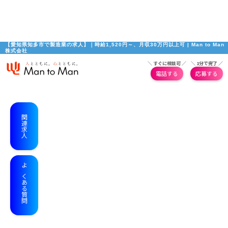
【愛知県知多市で製造業の求人】｜時給1,520円～、月収30万円以上可 | Man to Man
株式会社
＼ すぐに相談可 ／
＼ 1分で完了 ／
電話する
応募する
関連求人
よくある質問