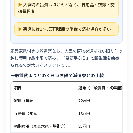
▶
入寮時の出費はほとんどなく、
日用品・衣類・交
通費程度
▶
実際には
1〜3万円程度
の準備で済む場合が多い
家具家電付きの派遣寮なら、大型の荷物を運ばない限り引っ
越し費用は最小限で済み、
「ほぼ手ぶら」で新生活を始め
られる
のが大きなメリットです。
一般賃貸よりどのくらいお得？派遣寮との比較
項目
通常（一般賃貸・初年度）
家賃（年額）
72万円
光熱費（年額）
18万円
初期費用（家具家電・敷礼等）
35万円