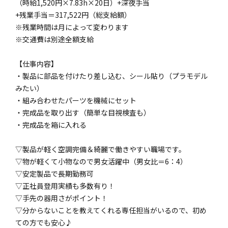
（時給1,520円×7.83h×20日）+深夜手当
+残業手当＝317,522円（総支給額）
※残業時間は月によって変わります
※交通費は別途全額支給
【仕事内容】
・製品に部品を付けたり差し込む、シール貼り（プラモデル
みたい）
・組み合わせたパーツを機械にセット
・完成品を取り出す（簡単な目視検査も）
・完成品を箱に入れる
▽製品が軽く空調完備＆綺麗で働きやすい職場です。
▽物が軽くて小物なので男女活躍中（男女比＝6：4）
▽安定製品で長期勤務可
▽正社員登用実績も多数有り！
▽手先の器用さがポイント！
▽分からないことを教えてくれる専任担当がいるので、初め
ての方でも安心♪