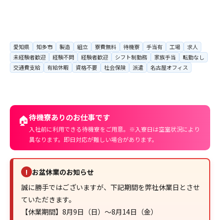
愛知県
知多市
製造
組立
寮費無料
待機寮
手当有
工場
求人
未経験者歓迎
経験不問
経験者歓迎
シフト制勤務
家族手当
転勤なし
交通費支給
有給休暇
資格不要
社会保険
派遣
名古屋オフィス
待機寮ありのお仕事です
🏠
入社前に利用できる待機寮をご用意。※入寮日は空室状況により
異なります。即日対応が難しい場合があります。
お盆休業のお知らせ
!
誠に勝手ではございますが、下記期間を弊社休業日とさせ
ていただきます。
【休業期間】8月9日（日）～8月14日（金）