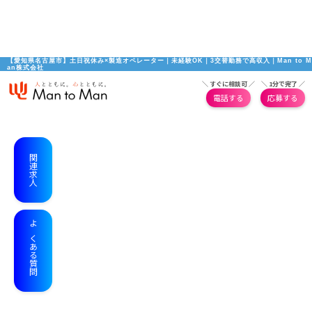
【愛知県名古屋市】土日祝休み×製造オペレーター｜未経験OK｜3交替勤務で高収入｜Man to M
an株式会社
＼ すぐに相談可 ／
＼ 1分で完了 ／
電話する
応募する
関連求人
よくある質問