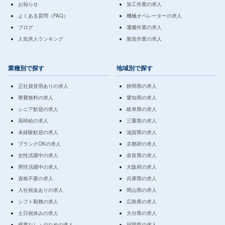
お知らせ
加工作業の求人
よくある質問（FAQ）
機械オペレーターの求人
ブログ
運搬作業の求人
人気求人ランキング
製造作業の求人
業種別で探す
地域別で探す
正社員登用ありの求人
静岡県の求人
寮費無料の求人
愛知県の求人
シニア歓迎の求人
岐阜県の求人
高時給の求人
三重県の求人
未経験歓迎の求人
滋賀県の求人
ブランクOKの求人
京都府の求人
女性活躍中の求人
奈良県の求人
男性活躍中の求人
大阪府の求人
資格不要の求人
兵庫県の求人
入社祝金ありの求人
岡山県の求人
シフト勤務の求人
広島県の求人
土日祝休みの求人
大分県の求人
残業なし・少なめの求人
福岡県の求人