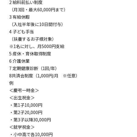
2 給料前払い制度
（月3回・最大60,000円まで）
3 有給休暇
（入社半年後に10日間付与）
4 子ども手当
（扶養するお子様対象）
※1名に対し、月5000円支給
5 産休・育休取得制度
6 介護休業
7 定期健康診断（1回/年）
8共済会制度（1,000円/月 ※任意）
例
＜慶弔一時金＞
＜出生祝金＞
・第1子10,000円
・第2子20,000円
・第3子以降30,000円
＜就学祝金＞
・小中高で各10,000円