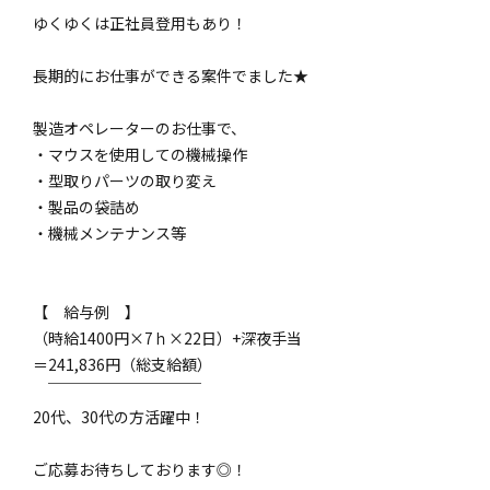
ゆくゆくは正社員登用もあり！
長期的にお仕事ができる案件でました★
製造オペレーターのお仕事で、
・マウスを使用しての機械操作
・型取りパーツの取り変え
・製品の袋詰め
・機械メンテナンス等
【 給与例 】
（時給1400円×7ｈ×22日）+深夜手当
＝241,836円（総支給額）
￣￣￣￣￣￣￣￣￣￣
20代、30代の方活躍中！
ご応募お待ちしております◎！