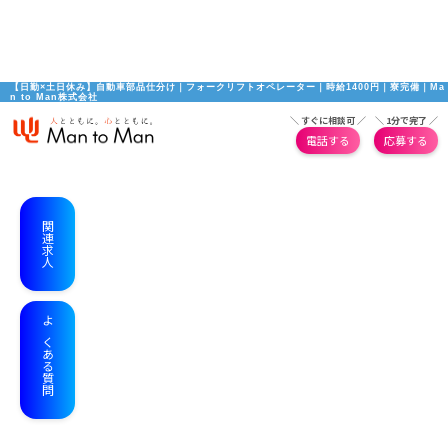
【日勤×土日休み】自動車部品仕分け｜フォークリフトオペレーター｜時給1400円｜寮完備｜Ma
n to Man株式会社
＼ すぐに相談可 ／
＼ 1分で完了 ／
電話する
応募する
関連求人
よくある質問