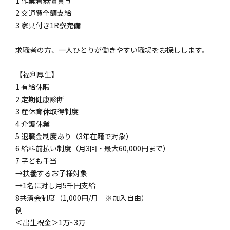
1 作業着無償貸与
2 交通費全額支給
3 家具付き1R寮完備
求職者の方、一人ひとりが働きやすい職場をお探しします。
【福利厚生】
1 有給休暇
2 定期健康診断
3 産休育休取得制度
4 介護休業
5 退職金制度あり（3年在籍で対象）
6 給料前払い制度（月3回・最大60,000円まで）
7 子ども手当
→扶養するお子様対象
→1名に対し月5千円支給
8共済会制度（1,000円/月 ※加入自由）
例
＜出生祝金＞1万~3万