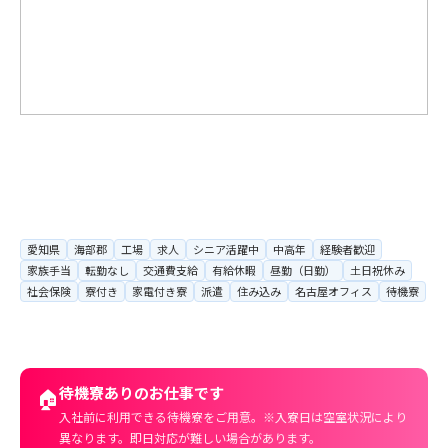
愛知県
海部郡
工場
求人
シニア活躍中
中高年
経験者歓迎
家族手当
転勤なし
交通費支給
有給休暇
昼勤（日勤）
土日祝休み
社会保険
寮付き
家電付き寮
派遣
住み込み
名古屋オフィス
待機寮
待機寮ありのお仕事です
🏠
入社前に利用できる待機寮をご用意。※入寮日は空室状況により
異なります。即日対応が難しい場合があります。