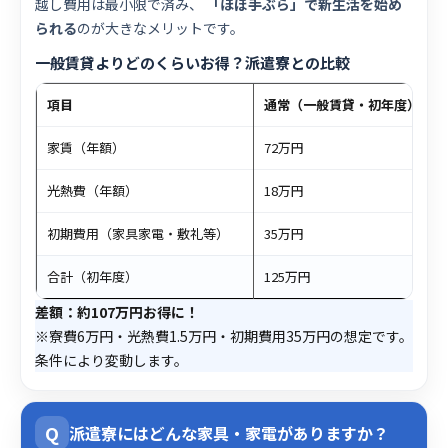
越し費用は最小限で済み、
「ほぼ手ぶら」で新生活を始め
られる
のが大きなメリットです。
一般賃貸よりどのくらいお得？派遣寮との比較
項目
通常（一般賃貸・初年度）
家賃（年額）
72万円
光熱費（年額）
18万円
初期費用（家具家電・敷礼等）
35万円
合計（初年度）
125万円
差額：約107万円お得に！
※寮費6万円・光熱費1.5万円・初期費用35万円の想定です。
条件により変動します。
Q
派遣寮にはどんな家具・家電がありますか？