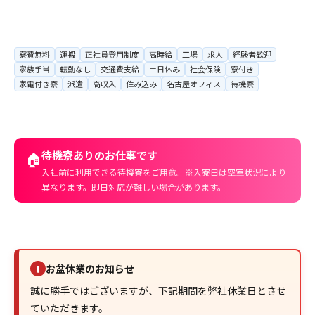
寮費無料
運搬
正社員登用制度
高時給
工場
求人
経験者歓迎
家族手当
転勤なし
交通費支給
土日休み
社会保険
寮付き
家電付き寮
派遣
高収入
住み込み
名古屋オフィス
待機寮
待機寮ありのお仕事です
🏠
入社前に利用できる待機寮をご用意。※入寮日は空室状況により
異なります。即日対応が難しい場合があります。
お盆休業のお知らせ
!
誠に勝手ではございますが、下記期間を弊社休業日とさせ
ていただきます。