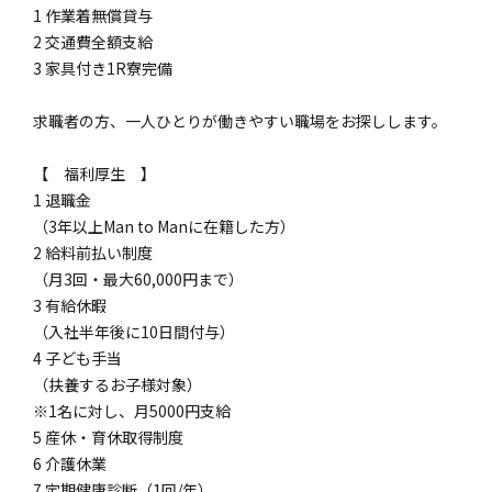
1 作業着無償貸与
2 交通費全額支給
3 家具付き1R寮完備
求職者の方、一人ひとりが働きやすい職場をお探しします。
【 福利厚生 】
1 退職金
（3年以上Man to Manに在籍した方）
2 給料前払い制度
（月3回・最大60,000円まで）
3 有給休暇
（入社半年後に10日間付与）
4 子ども手当
（扶養するお子様対象）
※1名に対し、月5000円支給
5 産休・育休取得制度
6 介護休業
7 定期健康診断（1回/年）