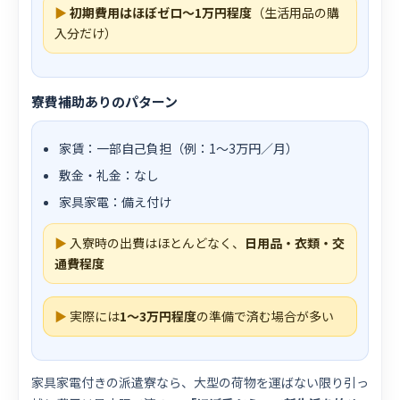
▶
初期費用はほぼゼロ〜1万円程度
（生活用品の購
入分だけ）
寮費補助ありのパターン
家賃：一部自己負担（例：1〜3万円／月）
敷金・礼金：なし
家具家電：備え付け
▶
入寮時の出費はほとんどなく、
日用品・衣類・交
通費程度
▶
実際には
1〜3万円程度
の準備で済む場合が多い
家具家電付きの派遣寮なら、大型の荷物を運ばない限り引っ