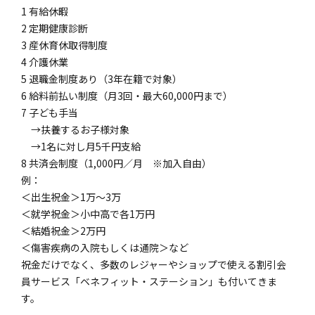
1 有給休暇
2 定期健康診断
3 産休育休取得制度
4 介護休業
5 退職金制度あり（3年在籍で対象）
6 給料前払い制度（月3回・最大60,000円まで）
7 子ども手当
→扶養するお子様対象
→1名に対し月5千円支給
8 共済会制度（1,000円／月 ※加入自由）
例：
＜出生祝金＞1万～3万
＜就学祝金＞小中高で各1万円
＜結婚祝金＞2万円
＜傷害疾病の入院もしくは通院＞など
祝金だけでなく、多数のレジャーやショップで使える割引会
員サービス「ベネフィット・ステーション」も付いてきま
す。