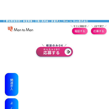
【 愛知県海部郡】検査業務｜日勤×高時給｜派遣求人｜Man to Man株式会社
＼ すぐに相談可 ／
＼ 1分で完了 ／
電話する
応募する
関連求人