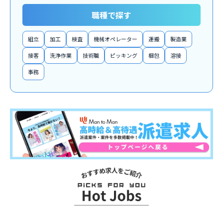
職種で探す
組立
加工
検査
機械オペレーター
運搬
製造業
接客
洗浄作業
技術職
ピッキング
梱包
溶接
事務
お
ス
ス