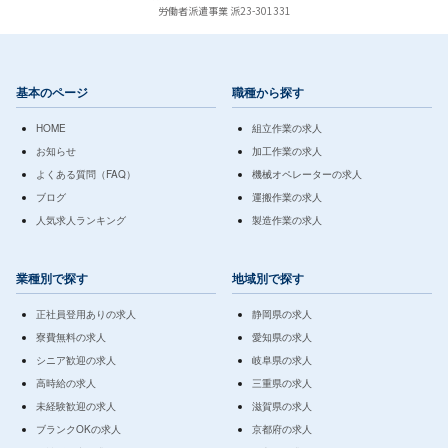
労働者派遣事業 派23-301331
基本のページ
職種から探す
HOME
組立作業の求人
お知らせ
加工作業の求人
よくある質問（FAQ）
機械オペレーターの求人
ブログ
運搬作業の求人
人気求人ランキング
製造作業の求人
業種別で探す
地域別で探す
正社員登用ありの求人
静岡県の求人
寮費無料の求人
愛知県の求人
シニア歓迎の求人
岐阜県の求人
高時給の求人
三重県の求人
未経験歓迎の求人
滋賀県の求人
ブランクOKの求人
京都府の求人