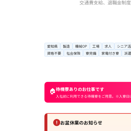
愛知県
製造
機械OP
工場
求人
シニア活
資格不要
社会保険
寮完備
家電付き寮
派
待機寮ありのお仕事です
🏠
入社前に利用できる待機寮をご用意。※入寮日
お盆休業のお知らせ
!