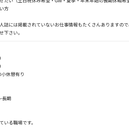
せたい（土日祝休み希望・GW・夏季・年末年始の長期休暇希
い方
人誌には掲載されていないお仕事情報もたくさんありますので
せ下さい。
0
0
Mの小休憩有り
～長期
ている職場です。