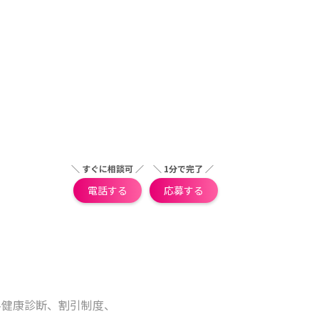
＼ すぐに相談可 ／
＼ 1分で完了 ／
電話する
応募する