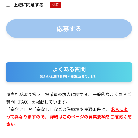
上記に同意する
よくある質問
よ
派遣求人に関する不安や疑問にお答えします。
く
あ
※当社が取り扱う工場派遣の求人に関する、一般的なよくあるご
質問（FAQ）を掲載しています。
る
「寮付き」や「寮なし」などの住環境や待遇条件は、
求人によ
質
って異なりますので、
詳細はこのページの募集要項をご確認くだ
さい。
問