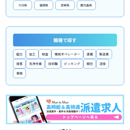
大分県
福岡県
宮崎県
鹿児島県
職種で探す
組立
加工
検査
機械オペレーター
運搬
製造業
接客
洗浄作業
技術職
ピッキング
梱包
溶接
事務