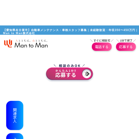
【愛知県名古屋市】自動車メンテナンス・車検スタッフ募集｜未経験歓迎・年収350〜450万円｜
Man to Man株式会社
＼ すぐに相談可 ／
＼ 1分で完了 ／
電話する
応募する
関連求人