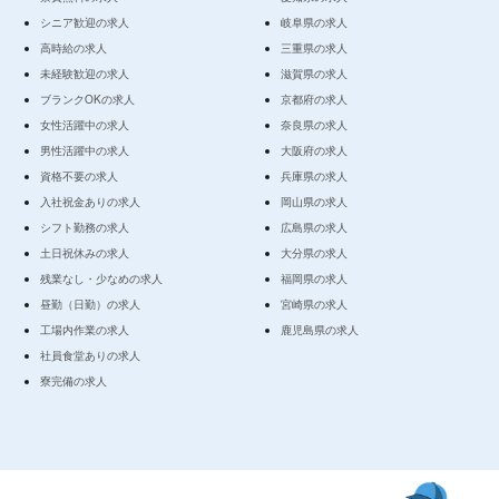
シニア歓迎の求人
岐阜県の求人
高時給の求人
三重県の求人
未経験歓迎の求人
滋賀県の求人
ブランクOKの求人
京都府の求人
女性活躍中の求人
奈良県の求人
男性活躍中の求人
大阪府の求人
資格不要の求人
兵庫県の求人
入社祝金ありの求人
岡山県の求人
シフト勤務の求人
広島県の求人
土日祝休みの求人
大分県の求人
残業なし・少なめの求人
福岡県の求人
昼勤（日勤）の求人
宮崎県の求人
工場内作業の求人
鹿児島県の求人
社員食堂ありの求人
寮完備の求人