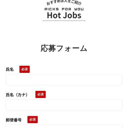
お
ス
ス
メ
求
応募フォーム
人
氏名
氏名（カナ）
郵便番号