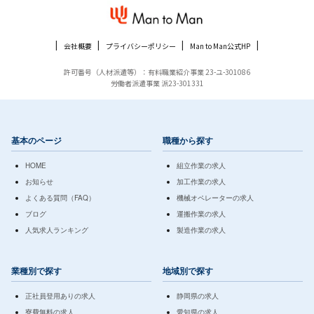
会社概要
プライバシーポリシー
Man to Man公式HP
許可番号（人材派遣等）：有料職業紹介事業 23-ユ-301086
労働者派遣事業 派23-301331
基本のページ
職種から探す
HOME
組立作業の求人
お知らせ
加工作業の求人
よくある質問（FAQ）
機械オペレーターの求人
ブログ
運搬作業の求人
人気求人ランキング
製造作業の求人
業種別で探す
地域別で探す
正社員登用ありの求人
静岡県の求人
寮費無料の求人
愛知県の求人