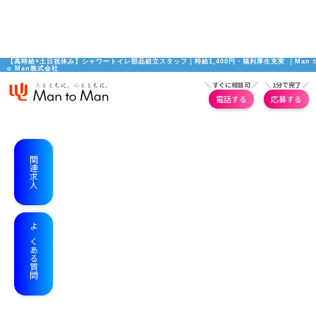
【高時給×土日祝休み】シャワートイレ部品組立スタッフ｜時給1,400円・福利厚生充実 ｜Man t
o Man株式会社
＼ すぐに相談可 ／
＼ 1分で完了 ／
電話する
応募する
関連求人
よくある質問