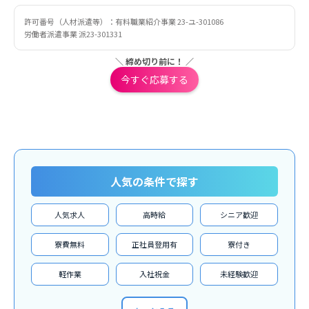
許可番号（人材派遣等）：有料職業紹介事業 23-ユ-301086
労働者派遣事業 派23-301331
＼ 締め切り前に！ ／
今すぐ応募する
人気の条件で探す
人気求人
高時給
シニア歓迎
寮費無料
正社員登用有
寮付き
軽作業
入社祝金
未経験歓迎