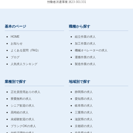
労働者派遣事業 派23-301331
基本のページ
職種から探す
HOME
組立作業の求人
お知らせ
加工作業の求人
よくある質問（FAQ）
機械オペレーターの求人
ブログ
運搬作業の求人
人気求人ランキング
製造作業の求人
業種別で探す
地域別で探す
正社員登用ありの求人
静岡県の求人
寮費無料の求人
愛知県の求人
シニア歓迎の求人
岐阜県の求人
高時給の求人
三重県の求人
未経験歓迎の求人
滋賀県の求人
ブランクOKの求人
京都府の求人
女性活躍中の求人
奈良県の求人