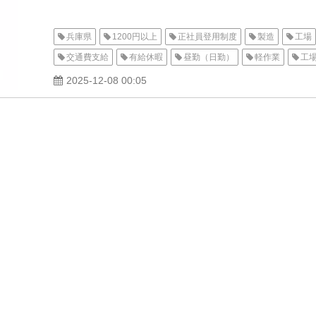
兵庫県
1200円以上
正社員登用制度
製造
工場
交通費支給
有給休暇
昼勤（日勤）
軽作業
工
男性活躍中
派遣
加古川オフィス
西脇市
2025-12-08 00:05