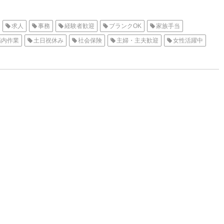
求人
事務
経験者歓迎
ブランクOK
家族手当
場内作業
土日祝休み
社会保険
主婦・主夫歓迎
女性活躍中