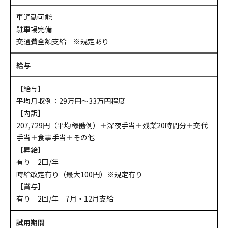
車通勤可能
駐車場完備
交通費全額支給 ※規定あり
給与
【給与】
平均月収例：29万円～33万円程度
【内訳】
207,729円（平均稼働例）＋深夜手当＋残業20時間分＋交代
手当＋食事手当＋その他
【昇給】
有り 2回/年
時給改定有り（最大100円）※規定有り
【賞与】
有り 2回/年 7月・12月支給
試用期間